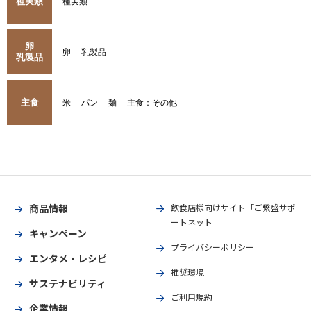
種実類
種実類
卵
卵
乳製品
乳製品
主食
米
パン
麺
主食：その他
商品情報
飲食店様向けサイト「ご繁盛サポ
ートネット」
キャンペーン
プライバシーポリシー
エンタメ・レシピ
推奨環境
サステナビリティ
ご利用規約
企業情報