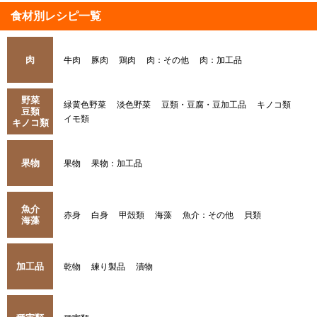
食材別レシピ一覧
肉
牛肉
豚肉
鶏肉
肉：その他
肉：加工品
野菜
緑黄色野菜
淡色野菜
豆類・豆腐・豆加工品
キノコ類
豆類
イモ類
キノコ類
果物
果物
果物：加工品
魚介
赤身
白身
甲殻類
海藻
魚介：その他
貝類
海藻
加工品
乾物
練り製品
漬物