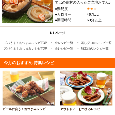
ではの食材の入ったご当地おでん♪
●難易度
★
★
★
●カロリー
467kcal
●調理時間
60分以上
1/1 ページ
ズバうま！おつまみレシピTOP
全レシピ一覧
蒸しダコのレシピ一覧
ズバうま！おつまみレシピTOP
全レシピ一覧
加工品のレシピ一覧
今月のおすすめ 特集レシピ
ビールに合う！おつまみレシピ
アウトドア！おつまみレシピ