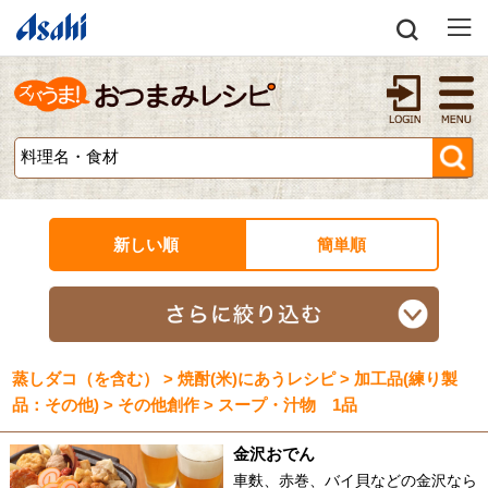
新しい順
簡単順
蒸しダコ（を含む） > 焼酎(米)にあうレシピ > 加工品(練り製
品：その他) > その他創作 > スープ・汁物 1品
金沢おでん
車麩、赤巻、バイ貝などの金沢なら