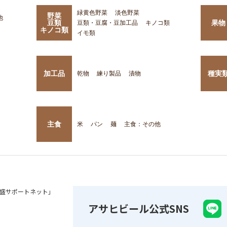
緑黄色野菜
淡色野菜
野菜
他
豆類
果物
豆類・豆腐・豆加工品
キノコ類
キノコ類
イモ類
加工品
種実
乾物
練り製品
漬物
主食
米
パン
麺
主食：その他
盛サポートネット」
アサヒビール公式SNS