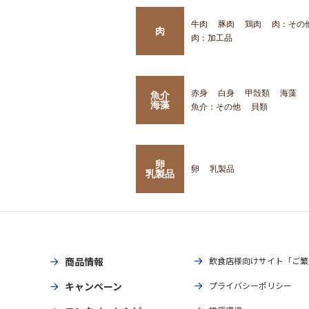
牛肉
豚肉
鶏肉
肉：その
肉
肉：加工品
赤身
白身
甲殻類
海藻
魚介
海藻
魚介：その他
貝類
卵
卵
乳製品
乳製品
商品情報
飲食店様向けサイト「ご繁
キャンペーン
プライバシーポリシー