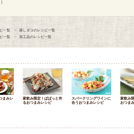
]
ピ一覧
蒸しダコのレシピ一覧
ピ一覧
加工品のレシピ一覧
つまみレ
家飲み限定！ぱぱっと作
スパークリングワインに
家飲み
るおつまみレシピ
合うおつまみレシピ
おつま