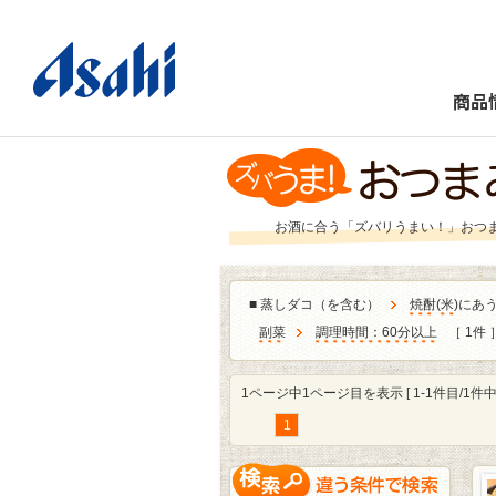
商品
お酒に合う「ズバリうまい！」おつ
■
蒸しダコ（を含む）
焼酎
(
米
)にあ
副菜
調理時間：60分以上
［ 1件 
1ページ中1ページ目を表示 [ 1-1件目/1件中 
1