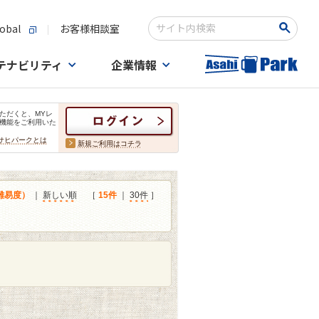
obal
お客様相談室
検索キーワード入力
テナビリティ
企業情報
ただくと、MYレ
機能をご利用いた
サヒパークとは
新規ご利用はコチラ
難易度）
｜
新しい順
［
15件
｜
30件
］