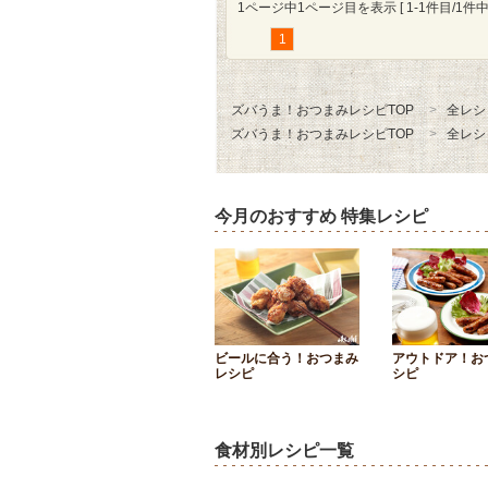
1ページ中1ページ目を表示 [ 1-1件目/1件中 
1
ズバうま！おつまみレシピTOP
全レシ
ズバうま！おつまみレシピTOP
全レシ
今月のおすすめ 特集レシピ
ビールに合う！おつまみ
アウトドア！お
レシピ
シピ
食材別レシピ一覧