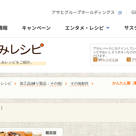
アサヒグループホールディングス
Gl
情報
キャンペーン
エンタメ・レシピ
サス
アサヒパークにログインしてい
シピやおいしそうボタンなどの
だけます。
MYレシピとは
ア
まみレシピをご紹介。
かんたん順（
うレシピ
加工品
(
練り製品
：
その他
)
その他創作
］
]