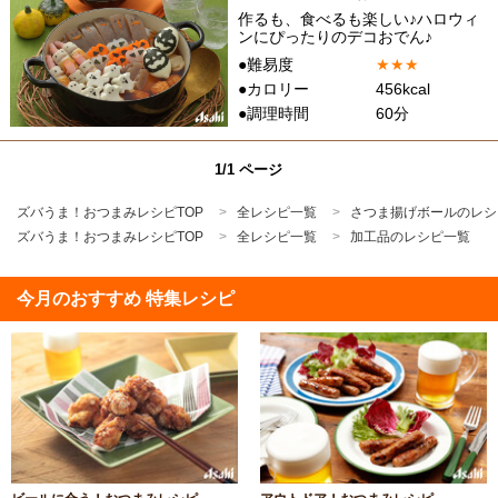
作るも、食べるも楽しい♪ハロウィ
ンにぴったりのデコおでん♪
●難易度
★
★
★
●カロリー
456kcal
●調理時間
60分
1/1 ページ
ズバうま！おつまみレシピTOP
全レシピ一覧
さつま揚げボールのレシ
ズバうま！おつまみレシピTOP
全レシピ一覧
加工品のレシピ一覧
今月のおすすめ 特集レシピ