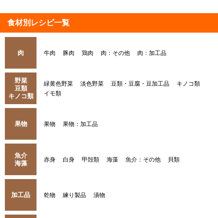
食材別レシピ一覧
肉
牛肉
豚肉
鶏肉
肉：その他
肉：加工品
野菜
緑黄色野菜
淡色野菜
豆類・豆腐・豆加工品
キノコ類
豆類
イモ類
キノコ類
果物
果物
果物：加工品
魚介
赤身
白身
甲殻類
海藻
魚介：その他
貝類
海藻
加工品
乾物
練り製品
漬物