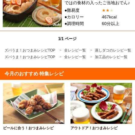
ではの食材の入ったご当地おでん♪
●難易度
★
★
★
●カロリー
467kcal
●調理時間
60分以上
1/1 ページ
ズバうま！おつまみレシピTOP
全レシピ一覧
蒸しダコのレシピ一覧
ズバうま！おつまみレシピTOP
全レシピ一覧
加工品のレシピ一覧
今月のおすすめ 特集レシピ
ビールに合う！おつまみレシピ
アウトドア！おつまみレシピ