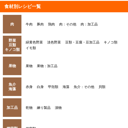
食材別レシピ一覧
肉
牛肉
豚肉
鶏肉
肉：その他
肉：加工品
野菜
緑黄色野菜
淡色野菜
豆類・豆腐・豆加工品
キノコ類
豆類
イモ類
キノコ類
果物
果物
果物：加工品
魚介
赤身
白身
甲殻類
海藻
魚介：その他
貝類
海藻
加工品
乾物
練り製品
漬物