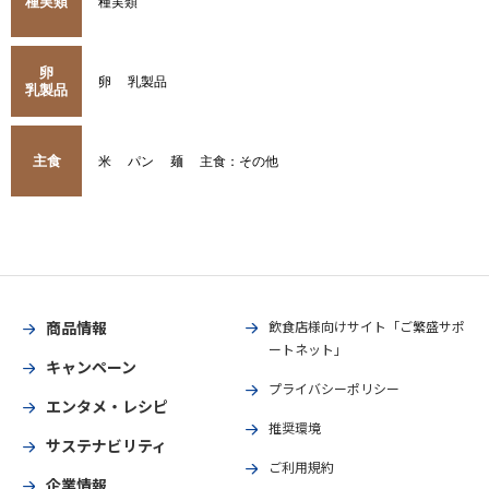
種実類
種実類
卵
卵
乳製品
乳製品
主食
米
パン
麺
主食：その他
商品情報
飲食店様向けサイト「ご繁盛サポ
ートネット」
キャンペーン
プライバシーポリシー
エンタメ・レシピ
推奨環境
サステナビリティ
ご利用規約
企業情報