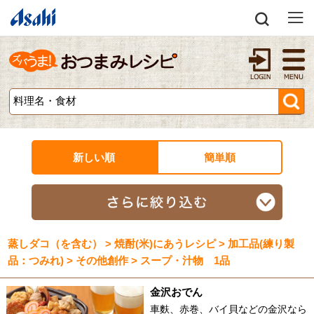
新しい順
簡単順
蒸しダコ（を含む） > 焼酎(米)にあうレシピ > 加工品(練り製
品：つみれ) > その他創作 > スープ・汁物 1品
金沢おでん
車麩、赤巻、バイ貝などの金沢なら