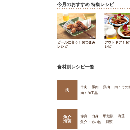
今月のおすすめ 特集レシピ
ビールに合う！おつまみ
アウトドア！お
レシピ
シピ
食材別レシピ一覧
牛肉
豚肉
鶏肉
肉：その
肉
肉：加工品
赤身
白身
甲殻類
海藻
魚介
海藻
魚介：その他
貝類