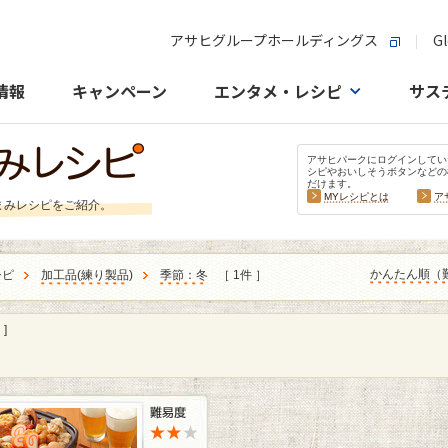
アサヒグループホールディングス
Gl
情報
キャンペーン
エンタメ・レシピ
サス
アサヒパークにログインしてい
シピやおいしそうボタンなどの
だけます。
MYレシピとは
ア
まみレシピをご紹介。
かんたん順（
シピ
加工品
(
練り製品
)
季節：冬
［ 1件 ］
]