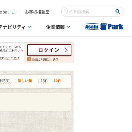
obal
お客様相談室
検索キーワード入力
テナビリティ
企業情報
ただくと、MYレ
機能をご利用いた
サヒパークとは
新規ご利用はコチラ
難易度）
｜
新しい順
［
15件
｜
30件
］