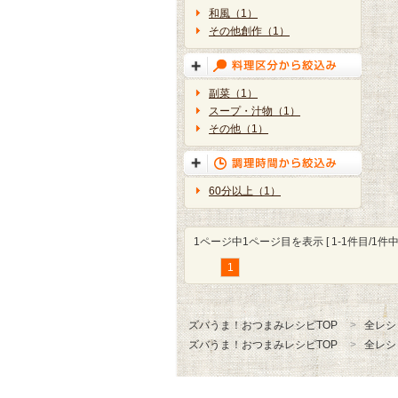
和風（1）
その他創作（1）
副菜（1）
スープ・汁物（1）
その他（1）
60分以上（1）
1ページ中1ページ目を表示 [ 1-1件目/1件中 
1
ズバうま！おつまみレシピTOP
全レシ
ズバうま！おつまみレシピTOP
全レシ