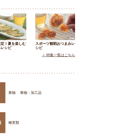
限定！夏を楽しむ
スポーツ観戦おつまみレ
みレシピ
シピ
＞ 特集一覧はこちら
果物
果物：加工品
類
種実類