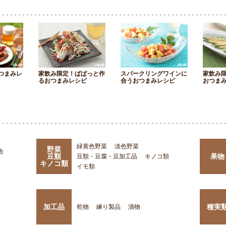
つまみレ
家飲み限定！ぱぱっと作
スパークリングワインに
家飲み
るおつまみレシピ
合うおつまみレシピ
おつま
緑黄色野菜
淡色野菜
野菜
他
豆類
果物
豆類・豆腐・豆加工品
キノコ類
キノコ類
イモ類
加工品
種実
乾物
練り製品
漬物