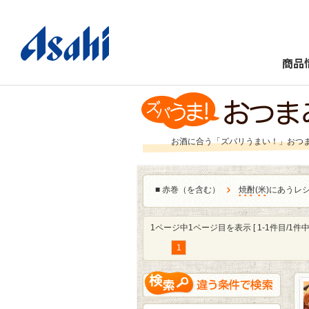
商品
お酒に合う「ズバリうまい！」おつ
■
赤巻（を含む）
焼酎
(
米
)にあうレ
1ページ中1ページ目を表示 [ 1-1件目/1件中 
1