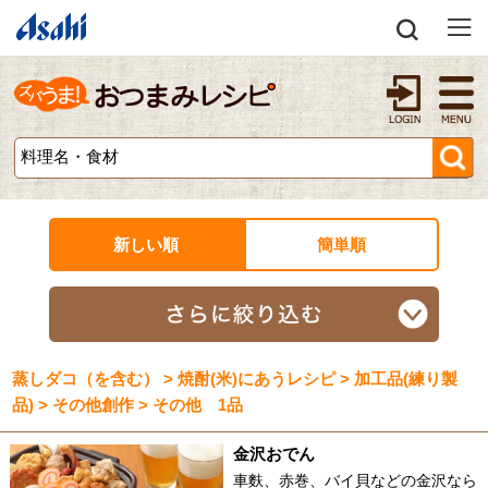
新しい順
簡単順
蒸しダコ（を含む） > 焼酎(米)にあうレシピ > 加工品(練り製
品) > その他創作 > その他 1品
金沢おでん
車麩、赤巻、バイ貝などの金沢なら