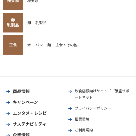
種実類
種実類
卵
卵
乳製品
乳製品
主食
米
パン
麺
主食：その他
商品情報
飲食店様向けサイト「ご繁盛サポ
ートネット」
キャンペーン
プライバシーポリシー
エンタメ・レシピ
推奨環境
サステナビリティ
ご利用規約
企業情報