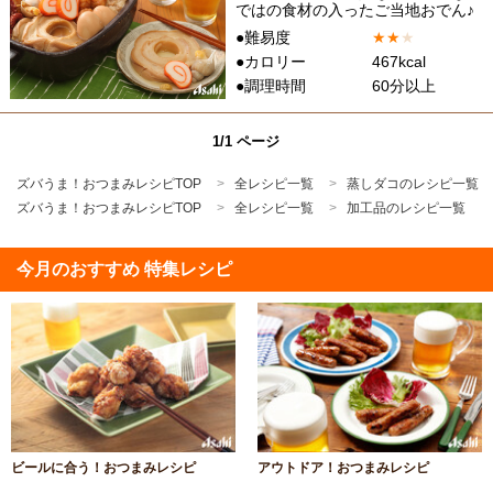
ではの食材の入ったご当地おでん♪
●難易度
★
★
★
●カロリー
467kcal
●調理時間
60分以上
1/1 ページ
ズバうま！おつまみレシピTOP
全レシピ一覧
蒸しダコのレシピ一覧
ズバうま！おつまみレシピTOP
全レシピ一覧
加工品のレシピ一覧
今月のおすすめ 特集レシピ
ビールに合う！おつまみレシピ
アウトドア！おつまみレシピ