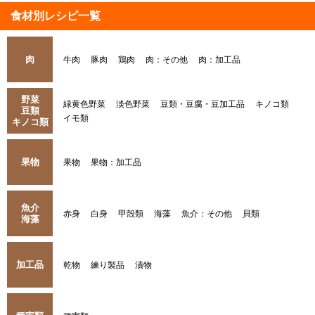
食材別レシピ一覧
肉
牛肉
豚肉
鶏肉
肉：その他
肉：加工品
野菜
緑黄色野菜
淡色野菜
豆類・豆腐・豆加工品
キノコ類
豆類
イモ類
キノコ類
果物
果物
果物：加工品
魚介
赤身
白身
甲殻類
海藻
魚介：その他
貝類
海藻
加工品
乾物
練り製品
漬物