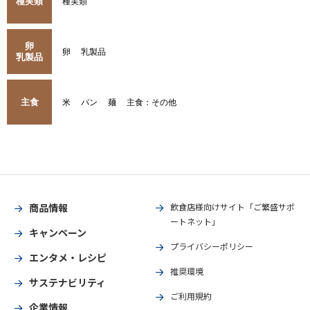
種実類
種実類
卵
卵
乳製品
乳製品
主食
米
パン
麺
主食：その他
商品情報
飲食店様向けサイト「ご繁盛サポ
ートネット」
キャンペーン
プライバシーポリシー
エンタメ・レシピ
推奨環境
サステナビリティ
ご利用規約
企業情報