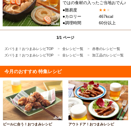
ではの食材の入ったご当地おでん♪
●難易度
★
★
★
●カロリー
467kcal
●調理時間
60分以上
1/1 ページ
ズバうま！おつまみレシピTOP
全レシピ一覧
赤巻のレシピ一覧
ズバうま！おつまみレシピTOP
全レシピ一覧
加工品のレシピ一覧
今月のおすすめ 特集レシピ
ビールに合う！おつまみレシピ
アウトドア！おつまみレシピ