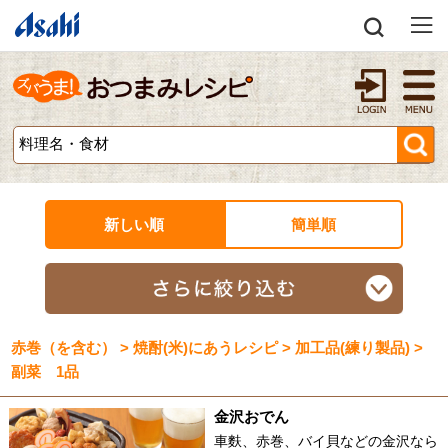
新しい順
簡単順
赤巻（を含む） > 焼酎(米)にあうレシピ > 加工品(練り製品) >
副菜 1品
金沢おでん
車麩、赤巻、バイ貝などの金沢なら