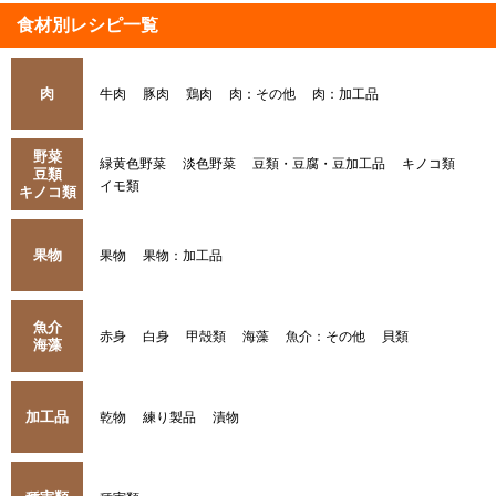
食材別レシピ一覧
肉
牛肉
豚肉
鶏肉
肉：その他
肉：加工品
野菜
緑黄色野菜
淡色野菜
豆類・豆腐・豆加工品
キノコ類
豆類
イモ類
キノコ類
果物
果物
果物：加工品
魚介
赤身
白身
甲殻類
海藻
魚介：その他
貝類
海藻
加工品
乾物
練り製品
漬物