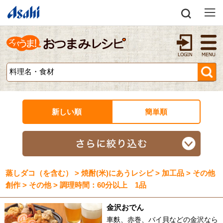
新しい順
簡単順
蒸しダコ（を含む） > 焼酎(米)にあうレシピ > 加工品 > その他
創作 > その他 > 調理時間：60分以上 1品
金沢おでん
車麩、赤巻、バイ貝などの金沢なら