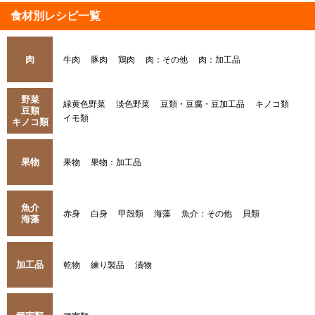
食材別レシピ一覧
肉
牛肉
豚肉
鶏肉
肉：その他
肉：加工品
野菜
緑黄色野菜
淡色野菜
豆類・豆腐・豆加工品
キノコ類
豆類
イモ類
キノコ類
果物
果物
果物：加工品
魚介
赤身
白身
甲殻類
海藻
魚介：その他
貝類
海藻
加工品
乾物
練り製品
漬物