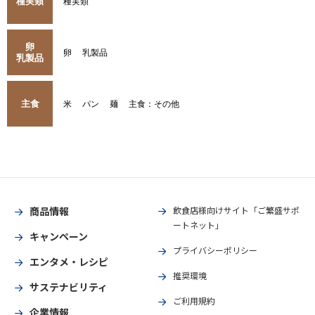
種実類
種実類
卵
卵
乳製品
乳製品
主食
米
パン
麺
主食：その他
商品情報
飲食店様向けサイト「ご繁盛サポ
ートネット」
キャンペーン
プライバシーポリシー
エンタメ・レシピ
推奨環境
サステナビリティ
ご利用規約
企業情報