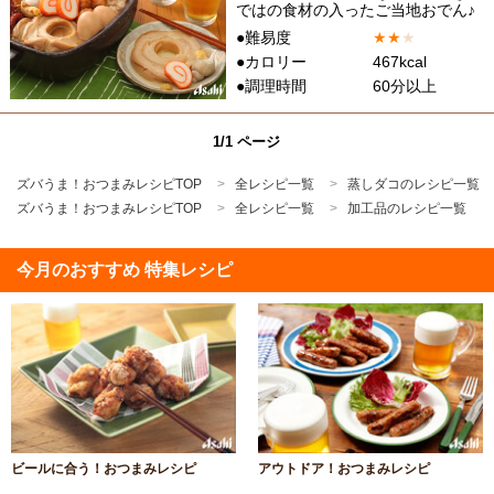
ではの食材の入ったご当地おでん♪
●難易度
★
★
★
●カロリー
467kcal
●調理時間
60分以上
1/1 ページ
ズバうま！おつまみレシピTOP
全レシピ一覧
蒸しダコのレシピ一覧
ズバうま！おつまみレシピTOP
全レシピ一覧
加工品のレシピ一覧
今月のおすすめ 特集レシピ
ビールに合う！おつまみレシピ
アウトドア！おつまみレシピ