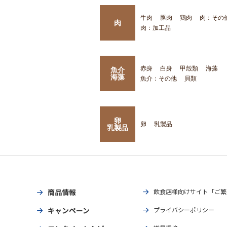
牛肉
豚肉
鶏肉
肉：その
肉
肉：加工品
赤身
白身
甲殻類
海藻
魚介
海藻
魚介：その他
貝類
卵
卵
乳製品
乳製品
商品情報
飲食店様向けサイト「ご繁
キャンペーン
プライバシーポリシー