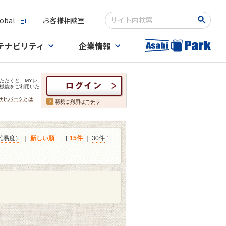
obal
お客様相談室
検索キーワード入力
テナビリティ
企業情報
ただくと、MYレ
機能をご利用いた
サヒパークとは
新規ご利用はコチラ
難易度）
｜
新しい順
［
15件
｜
30件
］