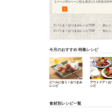
1ページ中1ページ目を表示 [ 1-1件目/1件中 
1
ズバうま！おつまみレシピTOP
全レシ
ズバうま！おつまみレシピTOP
全レシ
今月のおすすめ 特集レシピ
ビールに合う！おつまみ
アウトドア！お
レシピ
シピ
食材別レシピ一覧