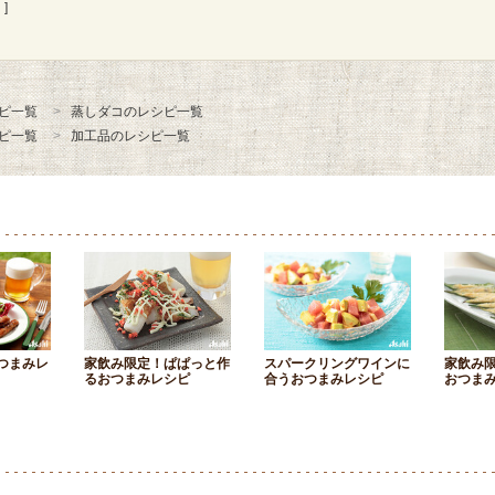
]
ピ一覧
蒸しダコのレシピ一覧
ピ一覧
加工品のレシピ一覧
つまみレ
家飲み限定！ぱぱっと作
スパークリングワインに
家飲み
るおつまみレシピ
合うおつまみレシピ
おつま