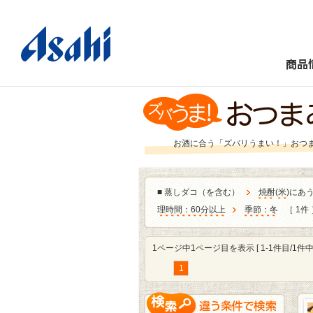
商品
お酒に合う「ズバリうまい！」おつ
■
蒸しダコ（を含む）
焼酎
(
米
)にあ
理時間：60分以上
季節：冬
［ 1件
1ページ中1ページ目を表示 [ 1-1件目/1件中 
1