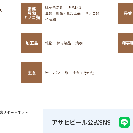
緑黄色野菜
淡色野菜
野菜
他
豆類
果物
豆類・豆腐・豆加工品
キノコ類
キノコ類
イモ類
加工品
種実
乾物
練り製品
漬物
主食
米
パン
麺
主食：その他
盛サポートネット」
アサヒビール公式SNS