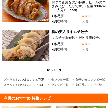
おつまみ風なのが特徴。ビールのつ
まみにぴったりです。(全量780Kcal
1人分195Kcal)
●難易度
★
★
★
●調理時間
30分
松の実入りキムチ餃子
キムチを混ぜ込んだピリ辛餃子。
●難易度
★
★
★
●調理時間
30分
1/1 ページ
ズバうま！おつまみレシピTOP
全レシピ一覧
餃子の皮のレシピ一覧
ズバうま！おつまみレシピTOP
全レシピ一覧
加工品のレシピ一覧
今月のおすすめ 特集レシピ