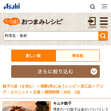
新しい順
簡単順
餃子の皮（を含む） > 焼酎(米)にあうレシピ > 加工品 > アジ
ア・エスニック > 主菜 > 調理時間：30分 2品
キムチ餃子
博多の一口餃子は皮がパリパリして