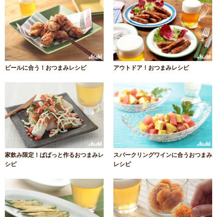
ビールに合う！おつまみレシピ
アウトドア！おつまみレシピ
家飲み限定！ぱぱっと作るおつまみレ
スパークリングワインに合うおつまみ
シピ
レシピ