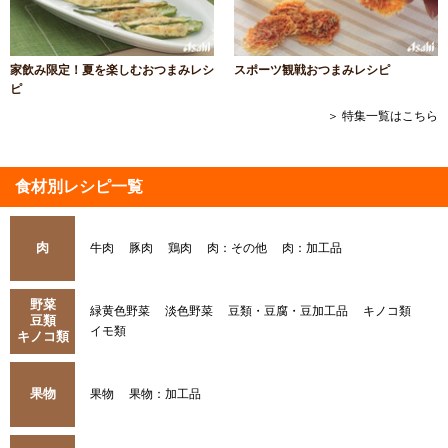
家飲み限定！夏を楽しむおつまみレシ
スポーツ観戦おつまみレシピ
ピ
＞ 特集一覧はこちら
食材別レシピ一覧
肉
牛肉
豚肉
鶏肉
肉：その他
肉：加工品
野菜
緑黄色野菜
淡色野菜
豆類・豆腐・豆加工品
キノコ類
豆類
イモ類
キノコ類
果物
果物
果物：加工品