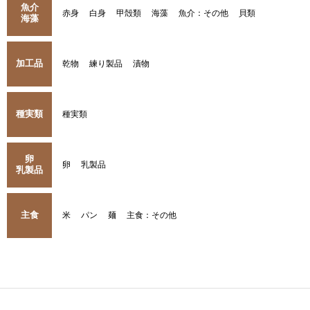
魚介
赤身
白身
甲殻類
海藻
魚介：その他
貝類
海藻
加工品
乾物
練り製品
漬物
種実類
種実類
卵
卵
乳製品
乳製品
主食
米
パン
麺
主食：その他