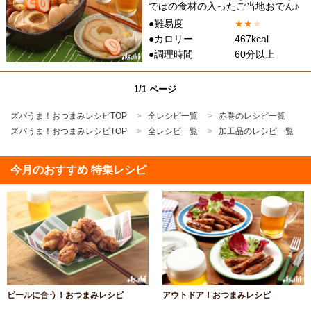
ではの食材の入ったご当地おでん♪
●難易度
★
★
★
●カロリー
467kcal
●調理時間
60分以上
1/1 ページ
ズバうま！おつまみレシピTOP
全レシピ一覧
赤巻のレシピ一覧
ズバうま！おつまみレシピTOP
全レシピ一覧
加工品のレシピ一覧
今月のおすすめ 特集レシピ
ビールに合う！おつまみレシピ
アウトドア！おつまみレシピ