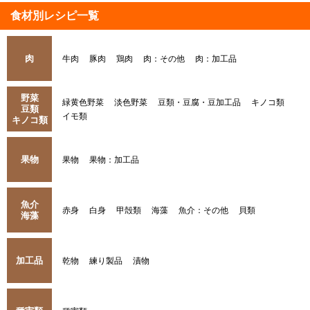
食材別レシピ一覧
肉
牛肉
豚肉
鶏肉
肉：その他
肉：加工品
野菜
緑黄色野菜
淡色野菜
豆類・豆腐・豆加工品
キノコ類
豆類
イモ類
キノコ類
果物
果物
果物：加工品
魚介
赤身
白身
甲殻類
海藻
魚介：その他
貝類
海藻
加工品
乾物
練り製品
漬物