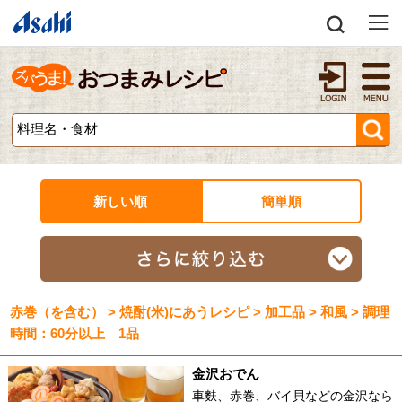
新しい順
簡単順
赤巻（を含む） > 焼酎(米)にあうレシピ > 加工品 > 和風 > 調理
時間：60分以上 1品
金沢おでん
車麩、赤巻、バイ貝などの金沢なら