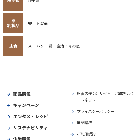
種実類
種実類
卵
卵
乳製品
乳製品
主食
米
パン
麺
主食：その他
商品情報
飲食店様向けサイト「ご繁盛サポ
ートネット」
キャンペーン
プライバシーポリシー
エンタメ・レシピ
推奨環境
サステナビリティ
ご利用規約
企業情報