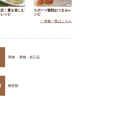
限定！夏を楽しむ
スポーツ観戦おつまみレ
みレシピ
シピ
＞ 特集一覧はこちら
果物
果物：加工品
類
種実類