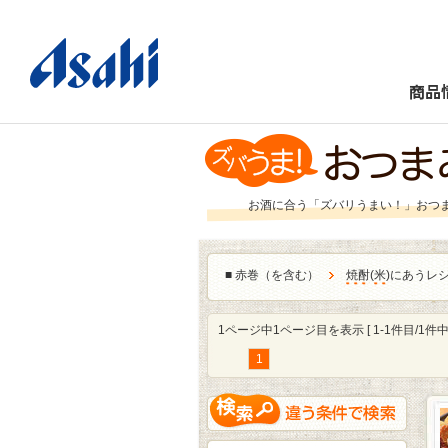
商品
お酒に合う「ズバリうまい！」おつ
■
赤巻（を含む）
焼酎
(
米
)にあうレ
1ページ中1ページ目を表示 [ 1-1件目/1件中 
1