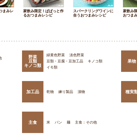
つまみレ
家飲み限定！ぱぱっと作
スパークリングワインに
家飲み
るおつまみレシピ
合うおつまみレシピ
おつま
緑黄色野菜
淡色野菜
野菜
他
豆類
果物
豆類・豆腐・豆加工品
キノコ類
キノコ類
イモ類
加工品
種実
乾物
練り製品
漬物
主食
米
パン
麺
主食：その他