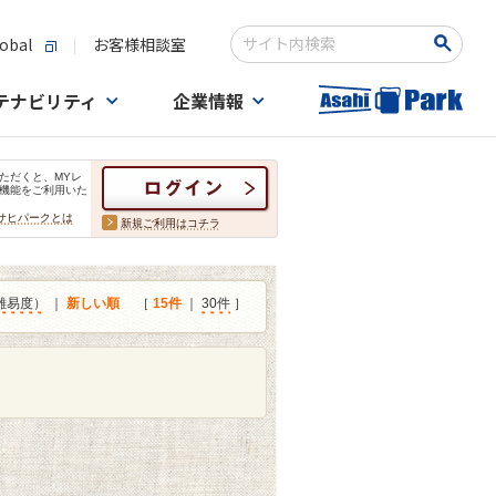
obal
お客様相談室
検索キーワード入力
テナビリティ
企業情報
ただくと、MYレ
機能をご利用いた
サヒパークとは
新規ご利用はコチラ
難易度）
｜
新しい順
［
15件
｜
30件
］