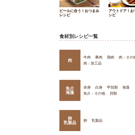
ビールに合う！おつまみ
アウトドア！お
レシピ
シピ
食材別レシピ一覧
牛肉
豚肉
鶏肉
肉：その
肉
肉：加工品
赤身
白身
甲殻類
海藻
魚介
海藻
魚介：その他
貝類
卵
卵
乳製品
乳製品