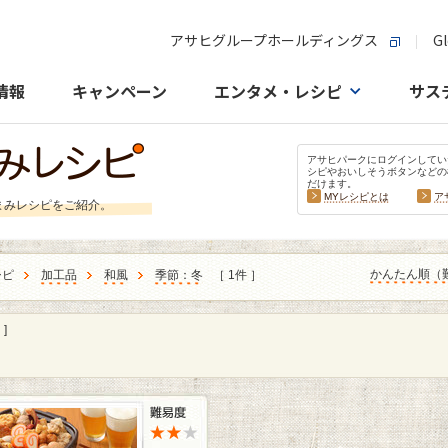
アサヒグループホールディングス
Gl
情報
キャンペーン
エンタメ・レシピ
サス
アサヒパークにログインしてい
シピやおいしそうボタンなどの
だけます。
MYレシピとは
ア
まみレシピをご紹介。
かんたん順（
シピ
加工品
和風
季節：冬
［ 1件 ］
]