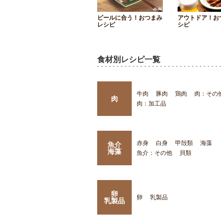
ビールに合う！おつまみ
アウトドア！お
レシピ
シピ
食材別レシピ一覧
牛肉
豚肉
鶏肉
肉：その
肉
肉：加工品
赤身
白身
甲殻類
海藻
魚介
海藻
魚介：その他
貝類
卵
卵
乳製品
乳製品