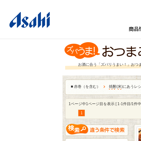
商品
お酒に合う「ズバリうまい！」おつ
■
赤巻（を含む）
焼酎
(
米
)にあうレ
1ページ中1ページ目を表示 [ 1-1件目/1件中 
1