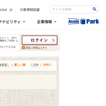
obal
お客様相談室
検索キーワード入力
テナビリティ
企業情報
ただくと、MYレ
機能をご利用いた
サヒパークとは
新規ご利用はコチラ
難易度）
｜
新しい順
［
15件
｜
30件
］