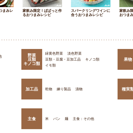
つまみレ
家飲み限定！ぱぱっと作
スパークリングワインに
家飲み
るおつまみレシピ
合うおつまみレシピ
おつま
緑黄色野菜
淡色野菜
野菜
他
豆類
果物
豆類・豆腐・豆加工品
キノコ類
キノコ類
イモ類
加工品
種実
乾物
練り製品
漬物
主食
米
パン
麺
主食：その他