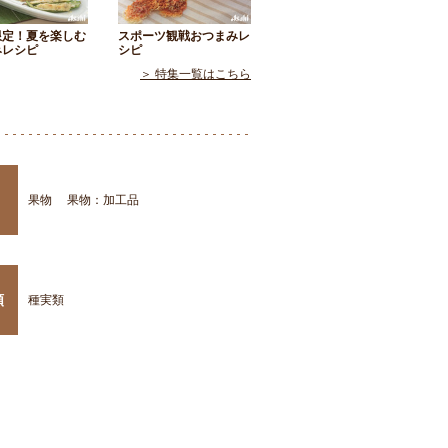
限定！夏を楽しむ
スポーツ観戦おつまみレ
みレシピ
シピ
＞ 特集一覧はこちら
果物
果物：加工品
類
種実類