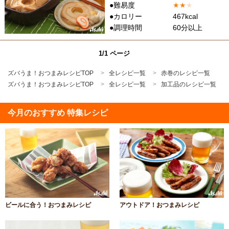
●難易度
★
★
★
●カロリー
467kcal
●調理時間
60分以上
1/1 ページ
ズバうま！おつまみレシピTOP
全レシピ一覧
赤巻のレシピ一覧
ズバうま！おつまみレシピTOP
全レシピ一覧
加工品のレシピ一覧
今月のおすすめ 特集レシピ
ビールに合う！おつまみレシピ
アウトドア！おつまみレシピ