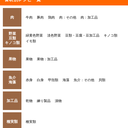
肉
牛肉
豚肉
鶏肉
肉：その他
肉：加工品
野菜
緑黄色野菜
淡色野菜
豆類・豆腐・豆加工品
キノコ類
豆類
イモ類
キノコ類
果物
果物
果物：加工品
魚介
赤身
白身
甲殻類
海藻
魚介：その他
貝類
海藻
加工品
乾物
練り製品
漬物
種実類
種実類