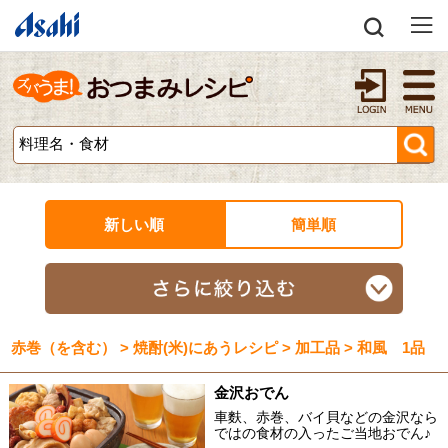
新しい順
簡単順
赤巻（を含む） > 焼酎(米)にあうレシピ > 加工品 > 和風 1品
金沢おでん
車麩、赤巻、バイ貝などの金沢なら
ではの食材の入ったご当地おでん♪