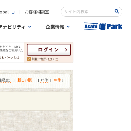
obal
お客様相談室
検索キーワード入力
テナビリティ
企業情報
ただくと、MYレ
機能をご利用いた
サヒパークとは
新規ご利用はコチラ
難易度）
｜
新しい順
［
15件
｜
30件
］