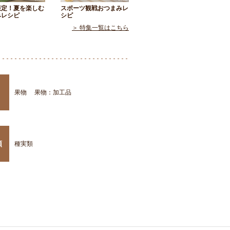
限定！夏を楽しむ
スポーツ観戦おつまみレ
みレシピ
シピ
＞ 特集一覧はこちら
果物
果物：加工品
類
種実類