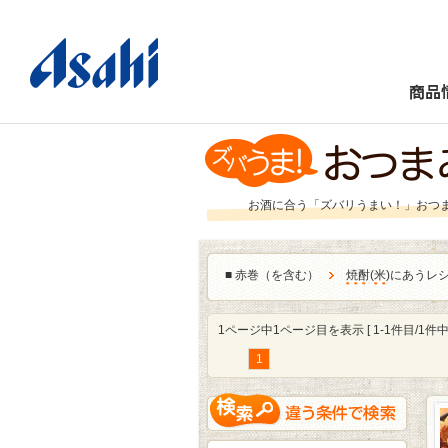
商品
お酒に合う「ズバリうまい！」おつ
■
赤巻（を含む）
焼酎
(
米
)にあうレ
1ページ中1ページ目を表示 [ 1-1件目/1件中 
1