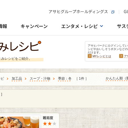
アサヒグループホールディングス
Gl
情報
キャンペーン
エンタメ・レシピ
サス
アサヒパークにログインしてい
シピやおいしそうボタンなどの
だけます。
MYレシピとは
ア
まみレシピをご紹介。
かんたん順（
シピ
加工品
スープ・汁物
季節：冬
［ 1件 ］
]