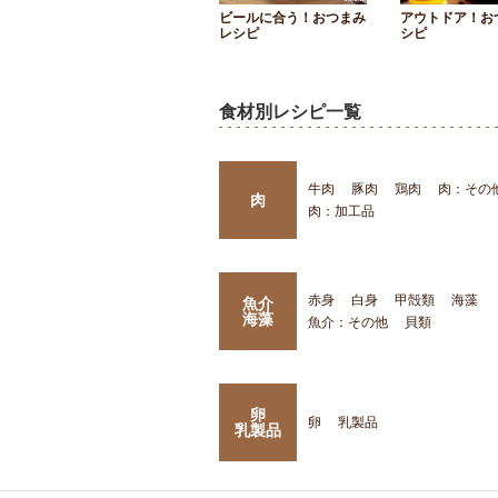
ビールに合う！おつまみ
アウトドア！お
レシピ
シピ
食材別レシピ一覧
牛肉
豚肉
鶏肉
肉：その
肉
肉：加工品
赤身
白身
甲殻類
海藻
魚介
海藻
魚介：その他
貝類
卵
卵
乳製品
乳製品