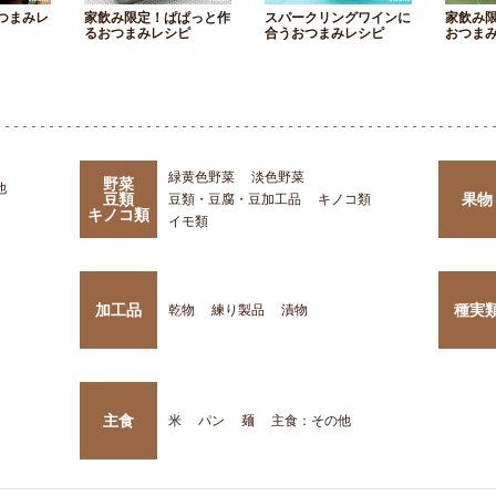
つまみレ
家飲み限定！ぱぱっと作
スパークリングワインに
家飲み
るおつまみレシピ
合うおつまみレシピ
おつま
緑黄色野菜
淡色野菜
野菜
他
豆類
果物
豆類・豆腐・豆加工品
キノコ類
キノコ類
イモ類
加工品
種実
乾物
練り製品
漬物
主食
米
パン
麺
主食：その他