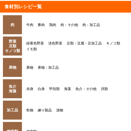
食材別レシピ一覧
肉
牛肉
豚肉
鶏肉
肉：その他
肉：加工品
野菜
緑黄色野菜
淡色野菜
豆類・豆腐・豆加工品
キノコ類
豆類
イモ類
キノコ類
果物
果物
果物：加工品
魚介
赤身
白身
甲殻類
海藻
魚介：その他
貝類
海藻
加工品
乾物
練り製品
漬物