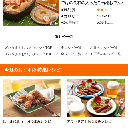
ではの食材の入ったご当地おでん♪
●難易度
★
★
★
●カロリー
467kcal
●調理時間
60分以上
1/1 ページ
ズバうま！おつまみレシピTOP
全レシピ一覧
赤巻のレシピ一覧
ズバうま！おつまみレシピTOP
全レシピ一覧
加工品のレシピ一覧
今月のおすすめ 特集レシピ
ビールに合う！おつまみレシピ
アウトドア！おつまみレシピ