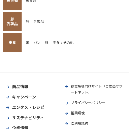
種実類
種実類
卵
卵
乳製品
乳製品
主食
米
パン
麺
主食：その他
商品情報
飲食店様向けサイト「ご繁盛サポ
ートネット」
キャンペーン
プライバシーポリシー
エンタメ・レシピ
推奨環境
サステナビリティ
ご利用規約
企業情報