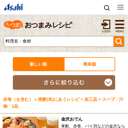
新しい順
簡単順
赤巻（を含む） > 焼酎(米)にあうレシピ > 加工品 > スープ・汁
物 1品
金沢おでん
車麩、赤巻、バイ貝などの金沢なら