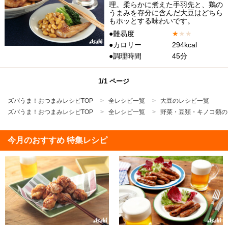
理。柔らかに煮えた手羽先と、鶏の
うまみを存分に含んだ大豆はどちら
もホッとする味わいです。
●難易度
★
★
★
●カロリー
294kcal
●調理時間
45分
1/1 ページ
ズバうま！おつまみレシピTOP
全レシピ一覧
大豆のレシピ一覧
ズバうま！おつまみレシピTOP
全レシピ一覧
野菜・豆類・キノコ類の
今月のおすすめ 特集レシピ