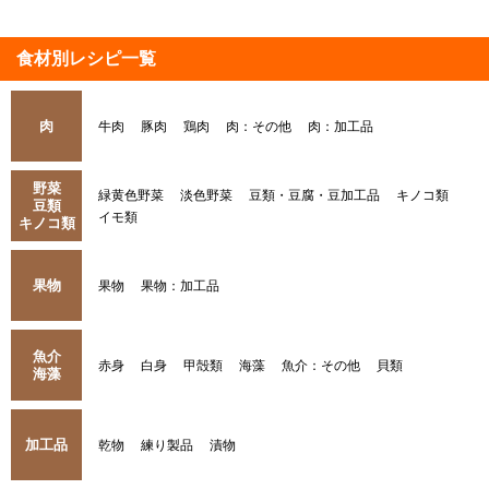
食材別レシピ一覧
肉
牛肉
豚肉
鶏肉
肉：その他
肉：加工品
野菜
緑黄色野菜
淡色野菜
豆類・豆腐・豆加工品
キノコ類
豆類
イモ類
キノコ類
果物
果物
果物：加工品
魚介
赤身
白身
甲殻類
海藻
魚介：その他
貝類
海藻
加工品
乾物
練り製品
漬物