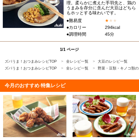
理。柔らかに煮えた手羽先と、鶏の
うまみを存分に含んだ大豆はどちら
もホッとする味わいです。
●難易度
★
★
★
●カロリー
294kcal
●調理時間
45分
1/1 ページ
ズバうま！おつまみレシピTOP
全レシピ一覧
大豆のレシピ一覧
ズバうま！おつまみレシピTOP
全レシピ一覧
野菜・豆類・キノコ類の
今月のおすすめ 特集レシピ