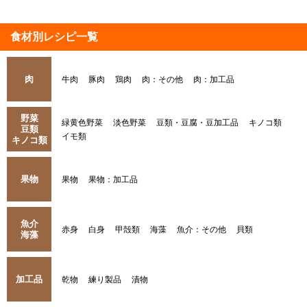
食材別レシピ一覧
肉
牛肉
豚肉
鶏肉
肉：その他
肉：加工品
野菜
緑黄色野菜
淡色野菜
豆類・豆腐・豆加工品
キノコ類
豆類
イモ類
キノコ類
果物
果物
果物：加工品
魚介
赤身
白身
甲殻類
海藻
魚介：その他
貝類
海藻
加工品
乾物
練り製品
漬物