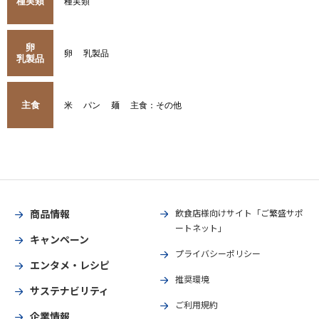
種実類
種実類
卵
卵
乳製品
乳製品
主食
米
パン
麺
主食：その他
商品情報
飲食店様向けサイト「ご繁盛サポ
ートネット」
キャンペーン
プライバシーポリシー
エンタメ・レシピ
推奨環境
サステナビリティ
ご利用規約
企業情報