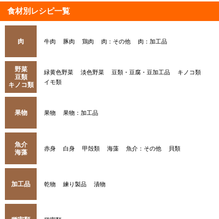
食材別レシピ一覧
肉
牛肉
豚肉
鶏肉
肉：その他
肉：加工品
野菜
緑黄色野菜
淡色野菜
豆類・豆腐・豆加工品
キノコ類
豆類
イモ類
キノコ類
果物
果物
果物：加工品
魚介
赤身
白身
甲殻類
海藻
魚介：その他
貝類
海藻
加工品
乾物
練り製品
漬物