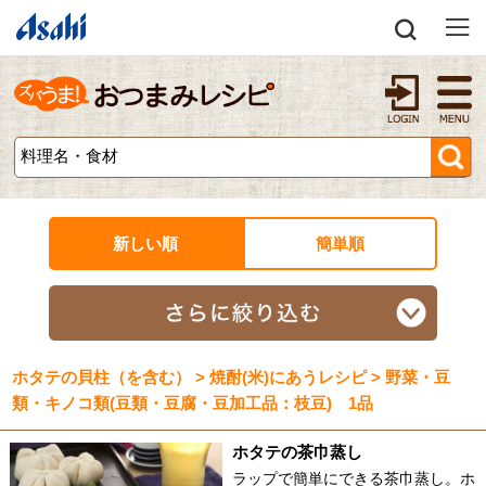
新しい順
簡単順
ホタテの貝柱（を含む） > 焼酎(米)にあうレシピ > 野菜・豆
類・キノコ類(豆類・豆腐・豆加工品：枝豆) 1品
ホタテの茶巾蒸し
ラップで簡単にできる茶巾蒸し。ホ