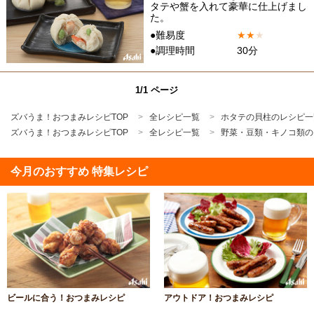
タテや蟹を入れて豪華に仕上げまし
た。
●難易度
★
★
★
●調理時間
30分
1/1 ページ
ズバうま！おつまみレシピTOP
全レシピ一覧
ホタテの貝柱のレシピ一
ズバうま！おつまみレシピTOP
全レシピ一覧
野菜・豆類・キノコ類の
今月のおすすめ 特集レシピ
ビールに合う！おつまみレシピ
アウトドア！おつまみレシピ