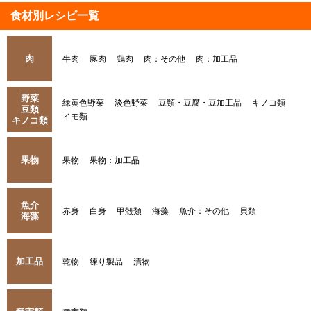
食材別レシピ一覧
肉
牛肉
豚肉
鶏肉
肉：その他
肉：加工品
野菜
緑黄色野菜
淡色野菜
豆類・豆腐・豆加工品
キノコ類
豆類
イモ類
キノコ類
果物
果物
果物：加工品
魚介
赤身
白身
甲殻類
海藻
魚介：その他
貝類
海藻
加工品
乾物
練り製品
漬物