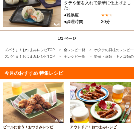
タテや蟹を入れて豪華に仕上げまし
た。
●難易度
★
★
★
●調理時間
30分
1/1 ページ
ズバうま！おつまみレシピTOP
全レシピ一覧
ホタテの貝柱のレシピ一
ズバうま！おつまみレシピTOP
全レシピ一覧
野菜・豆類・キノコ類の
今月のおすすめ 特集レシピ
ビールに合う！おつまみレシピ
アウトドア！おつまみレシピ