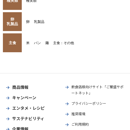
種実類
種実類
卵
卵
乳製品
乳製品
主食
米
パン
麺
主食：その他
商品情報
飲食店様向けサイト「ご繁盛サポ
ートネット」
キャンペーン
プライバシーポリシー
エンタメ・レシピ
推奨環境
サステナビリティ
ご利用規約
企業情報