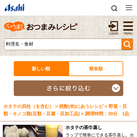
新しい順
簡単順
ホタテの貝柱（を含む） > 焼酎(米)にあうレシピ > 野菜・豆
類・キノコ類(豆類・豆腐・豆加工品) > 調理時間：30分 1品
ホタテの茶巾蒸し
ラップで簡単にできる茶巾蒸し。ホ