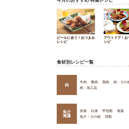
今月のおすすめ 特集レシピ
ビールに合う！おつまみ
アウトドア！お
レシピ
シピ
食材別レシピ一覧
牛肉
豚肉
鶏肉
肉：その
肉
肉：加工品
赤身
白身
甲殻類
海藻
魚介
海藻
魚介：その他
貝類