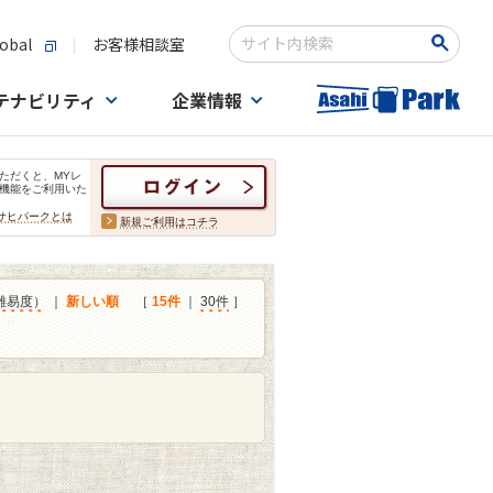
obal
お客様相談室
検索キーワード入力
テナビリティ
企業情報
ただくと、MYレ
機能をご利用いた
サヒパークとは
新規ご利用はコチラ
難易度）
｜
新しい順
［
15件
｜
30件
］