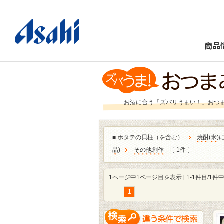
商品
お酒に合う「ズバリうまい！」おつ
■
ホタテの貝柱（を含む）
焼酎
(
米
)
品
)
その他創作
［ 1件 ］
1ページ中1ページ目を表示 [ 1-1件目/1件中 
1