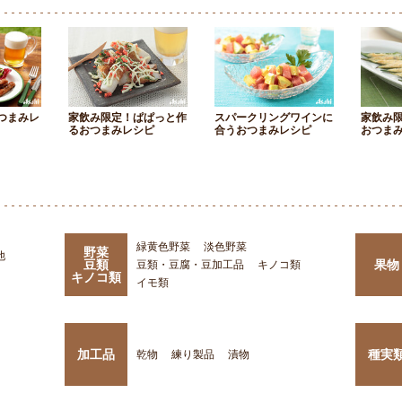
つまみレ
家飲み限定！ぱぱっと作
スパークリングワインに
家飲み
るおつまみレシピ
合うおつまみレシピ
おつま
緑黄色野菜
淡色野菜
野菜
他
豆類
果物
豆類・豆腐・豆加工品
キノコ類
キノコ類
イモ類
加工品
種実
乾物
練り製品
漬物