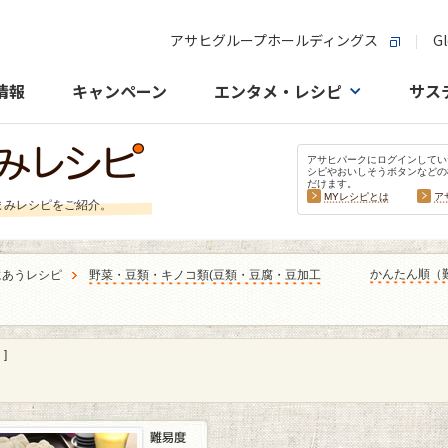
アサヒグループホールディングス
Gl
情報
キャンペーン
エンタメ・レシピ
サス
アサヒパークにログインしてい
シピやおいしそうボタンなどの
だけます。
MYレシピとは
ア
まみレシピをご紹介。
かんたん順（
にあうレシピ
野菜・豆類・キノコ類
(
豆類・豆腐・豆加工
]