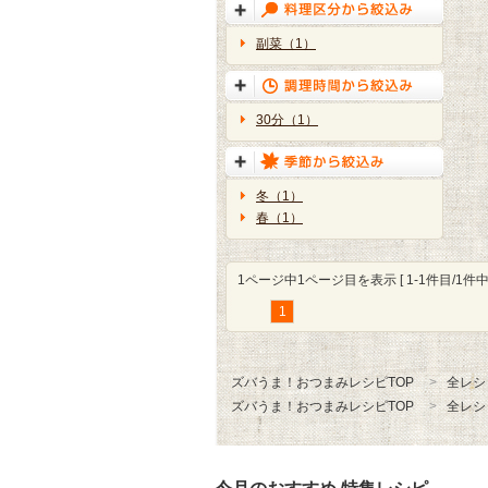
副菜（1）
30分（1）
冬（1）
春（1）
1ページ中1ページ目を表示 [ 1-1件目/1件中 
1
ズバうま！おつまみレシピTOP
全レシ
ズバうま！おつまみレシピTOP
全レシ