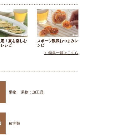
限定！夏を楽しむ
スポーツ観戦おつまみレ
みレシピ
シピ
＞ 特集一覧はこちら
果物
果物：加工品
類
種実類