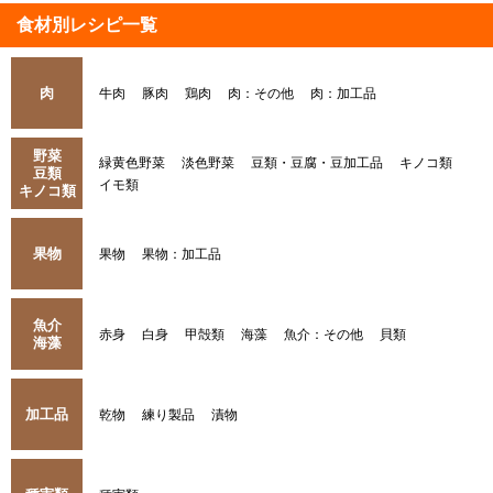
食材別レシピ一覧
肉
牛肉
豚肉
鶏肉
肉：その他
肉：加工品
野菜
緑黄色野菜
淡色野菜
豆類・豆腐・豆加工品
キノコ類
豆類
イモ類
キノコ類
果物
果物
果物：加工品
魚介
赤身
白身
甲殻類
海藻
魚介：その他
貝類
海藻
加工品
乾物
練り製品
漬物