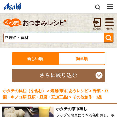
新しい順
簡単順
ホタテの貝柱（を含む） > 焼酎(米)にあうレシピ > 野菜・豆
類・キノコ類(豆類・豆腐・豆加工品) > その他創作 1品
ホタテの茶巾蒸し
ラップで簡単にできる茶巾蒸し。ホ