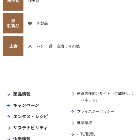
種実類
種実類
卵
卵
乳製品
乳製品
主食
米
パン
麺
主食：その他
商品情報
飲食店様向けサイト「ご繁盛サポ
ートネット」
キャンペーン
プライバシーポリシー
エンタメ・レシピ
推奨環境
サステナビリティ
ご利用規約
企業情報