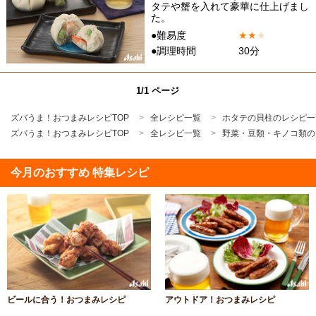
タテや蟹を入れて豪華に仕上げまし
た。
●難易度
★
★
★
●調理時間
30分
1/1 ページ
ズバうま！おつまみレシピTOP
全レシピ一覧
ホタテの貝柱のレシピ一
ズバうま！おつまみレシピTOP
全レシピ一覧
野菜・豆類・キノコ類の
今月のおすすめ 特集レシピ
ビールに合う！おつまみレシピ
アウトドア！おつまみレシピ