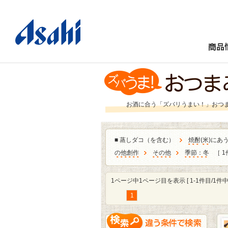
商品
お酒に合う「ズバリうまい！」おつ
■
蒸しダコ（を含む）
焼酎
(
米
)にあ
の他創作
その他
季節：冬
［ 1
1ページ中1ページ目を表示 [ 1-1件目/1件中 
1