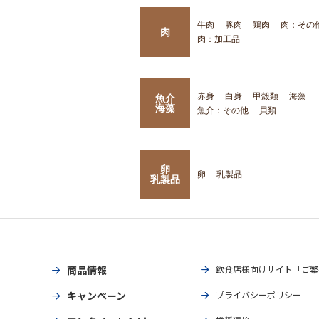
牛肉
豚肉
鶏肉
肉：その
肉
肉：加工品
赤身
白身
甲殻類
海藻
魚介
海藻
魚介：その他
貝類
卵
卵
乳製品
乳製品
商品情報
飲食店様向けサイト「ご繁
キャンペーン
プライバシーポリシー