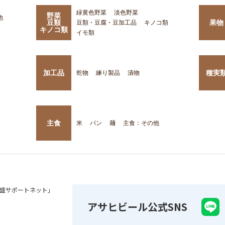
緑黄色野菜
淡色野菜
野菜
他
豆類
果物
豆類・豆腐・豆加工品
キノコ類
キノコ類
イモ類
加工品
種実
乾物
練り製品
漬物
主食
米
パン
麺
主食：その他
盛サポートネット」
アサヒビール公式SNS