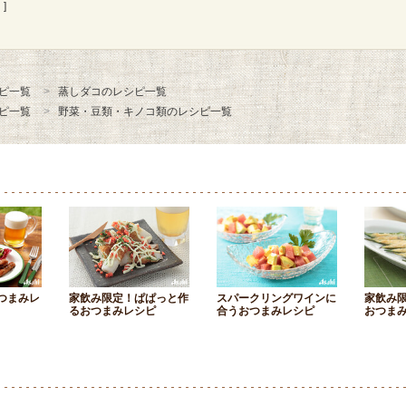
]
ピ一覧
蒸しダコのレシピ一覧
ピ一覧
野菜・豆類・キノコ類のレシピ一覧
つまみレ
家飲み限定！ぱぱっと作
スパークリングワインに
家飲み
るおつまみレシピ
合うおつまみレシピ
おつま