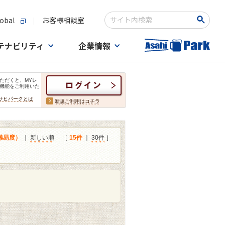
obal
お客様相談室
検索キーワード入力
テナビリティ
企業情報
ただくと、MYレ
機能をご利用いた
サヒパークとは
新規ご利用はコチラ
難易度）
｜
新しい順
［
15件
｜
30件
］