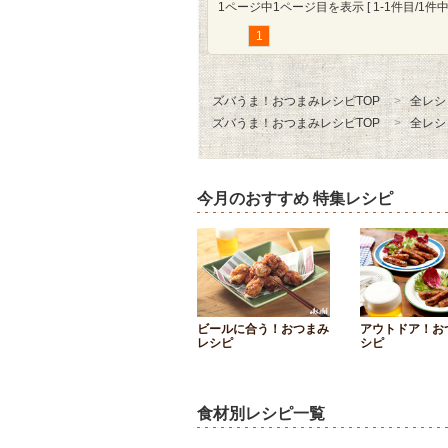
1ページ中1ページ目を表示 [ 1-1件目/1件中 
1
ズバうま！おつまみレシピTOP
全レシ
ズバうま！おつまみレシピTOP
全レシ
今月のおすすめ 特集レシピ
ビールに合う！おつまみ
アウトドア！お
レシピ
シピ
食材別レシピ一覧