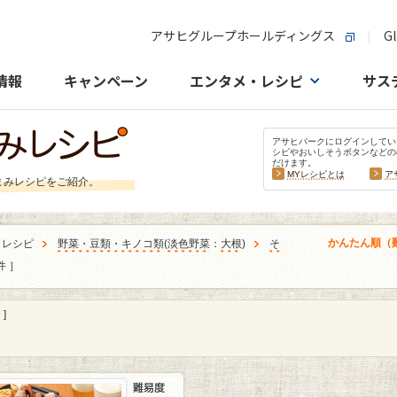
アサヒグループホールディングス
Gl
情報
キャンペーン
エンタメ・レシピ
サス
アサヒパークにログインしてい
シピやおいしそうボタンなどの
だけます。
MYレシピとは
ア
まみレシピをご紹介。
かんたん順（
うレシピ
野菜・豆類・キノコ類
(
淡色野菜
：
大根
)
そ
件 ］
]