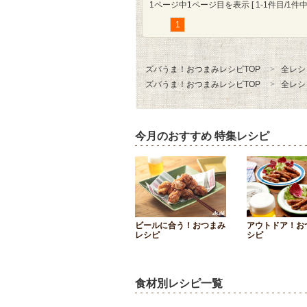
1ページ中1ページ目を表示 [ 1-1件目/1件中 
1
ズバうま！おつまみレシピTOP
全レシ
ズバうま！おつまみレシピTOP
全レシ
今月のおすすめ 特集レシピ
ビールに合う！おつまみ
アウトドア！お
レシピ
シピ
食材別レシピ一覧