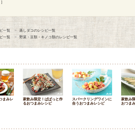
]
ピ一覧
蒸しダコのレシピ一覧
ピ一覧
野菜・豆類・キノコ類のレシピ一覧
つまみレ
家飲み限定！ぱぱっと作
スパークリングワインに
家飲み
るおつまみレシピ
合うおつまみレシピ
おつま