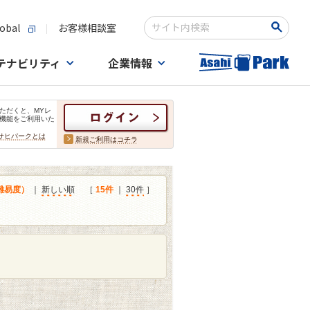
obal
お客様相談室
検索キーワード入力
テナビリティ
企業情報
ただくと、MYレ
機能をご利用いた
サヒパークとは
新規ご利用はコチラ
難易度）
｜
新しい順
［
15件
｜
30件
］