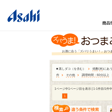
商品
お酒に合う「ズバリうまい！」おつ
■
蒸しダコ（を含む）
焼酎
(
米
)にあ
作
その他
調理時間：60分以上
1ページ中1ページ目を表示 [ 1-1件目/1件中 
1