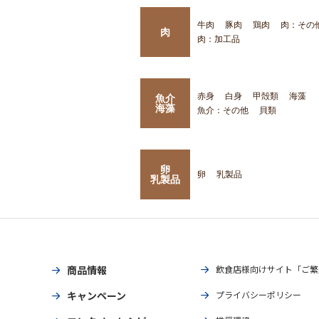
牛肉
豚肉
鶏肉
肉：その
肉
肉：加工品
赤身
白身
甲殻類
海藻
魚介
海藻
魚介：その他
貝類
卵
卵
乳製品
乳製品
商品情報
飲食店様向けサイト「ご繁
キャンペーン
プライバシーポリシー