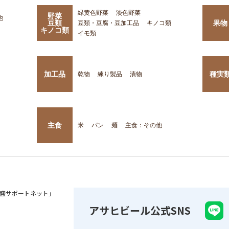
緑黄色野菜
淡色野菜
野菜
他
豆類
果物
豆類・豆腐・豆加工品
キノコ類
キノコ類
イモ類
加工品
種実
乾物
練り製品
漬物
主食
米
パン
麺
主食：その他
盛サポートネット」
アサヒビール公式SNS