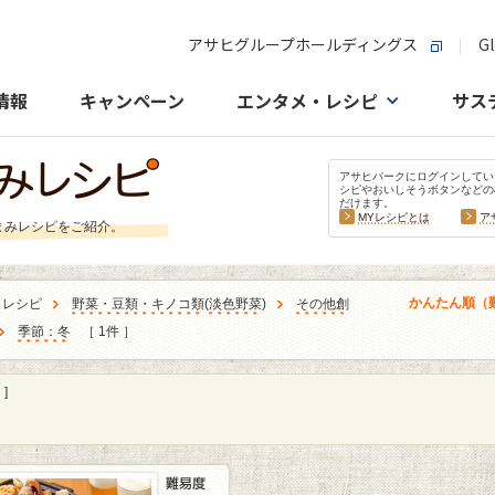
アサヒグループホールディングス
Gl
情報
キャンペーン
エンタメ・レシピ
サス
アサヒパークにログインしてい
シピやおいしそうボタンなどの
だけます。
MYレシピとは
ア
まみレシピをご紹介。
かんたん順（
うレシピ
野菜・豆類・キノコ類
(
淡色野菜
)
その他創
季節：冬
［ 1件 ］
]