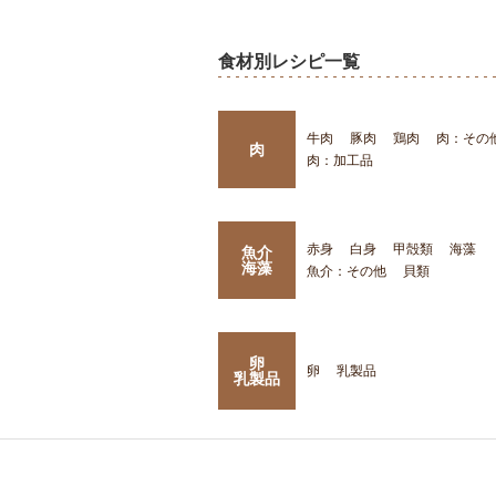
食材別レシピ一覧
牛肉
豚肉
鶏肉
肉：その
肉
肉：加工品
赤身
白身
甲殻類
海藻
魚介
海藻
魚介：その他
貝類
卵
卵
乳製品
乳製品