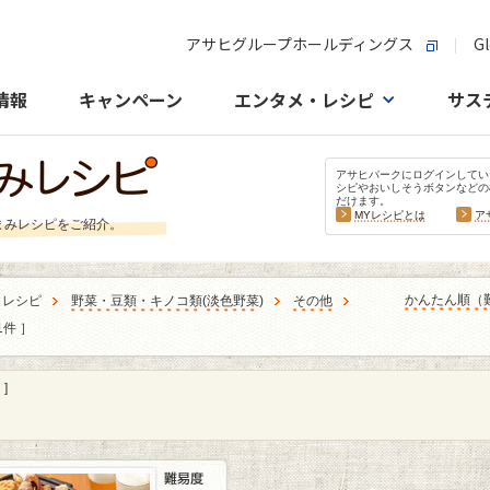
アサヒグループホールディングス
Gl
情報
キャンペーン
エンタメ・レシピ
サス
アサヒパークにログインしてい
シピやおいしそうボタンなどの
だけます。
MYレシピとは
ア
まみレシピをご紹介。
かんたん順（
うレシピ
野菜・豆類・キノコ類
(
淡色野菜
)
その他
1件 ］
]