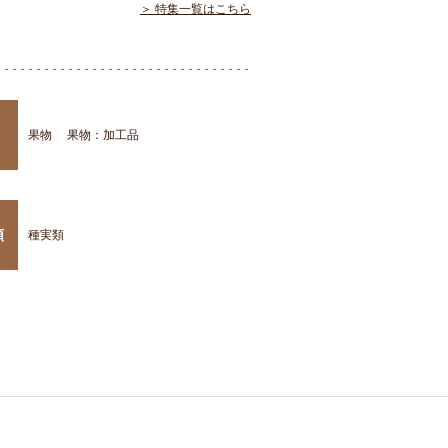
＞ 特集一覧はこちら
果物
果物：加工品
類
種実類