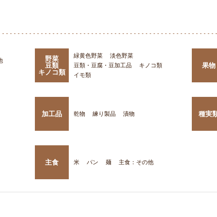
緑黄色野菜
淡色野菜
野菜
他
豆類
果物
豆類・豆腐・豆加工品
キノコ類
キノコ類
イモ類
加工品
種実
乾物
練り製品
漬物
主食
米
パン
麺
主食：その他