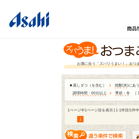
商品
お酒に合う「ズバリうまい！」おつ
■
蒸しダコ（を含む）
焼酎
(
米
)にあ
調理時間：60分以上
季節：冬
［ 
1ページ中1ページ目を表示 [ 1-1件目/1件中 
1