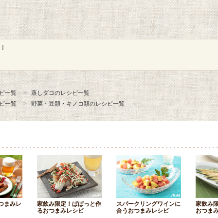
]
ピ一覧
蒸しダコのレシピ一覧
ピ一覧
野菜・豆類・キノコ類のレシピ一覧
つまみレ
家飲み限定！ぱぱっと作
スパークリングワインに
家飲み
るおつまみレシピ
合うおつまみレシピ
おつま