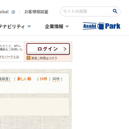
obal
お客様相談室
検索キーワード入力
テナビリティ
企業情報
ただくと、MYレ
機能をご利用いた
サヒパークとは
新規ご利用はコチラ
難易度）
｜
新しい順
［
15件
｜
30件
］