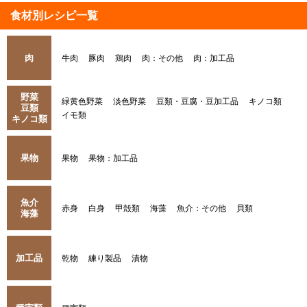
食材別レシピ一覧
肉
牛肉
豚肉
鶏肉
肉：その他
肉：加工品
野菜
緑黄色野菜
淡色野菜
豆類・豆腐・豆加工品
キノコ類
豆類
イモ類
キノコ類
果物
果物
果物：加工品
魚介
赤身
白身
甲殻類
海藻
魚介：その他
貝類
海藻
加工品
乾物
練り製品
漬物