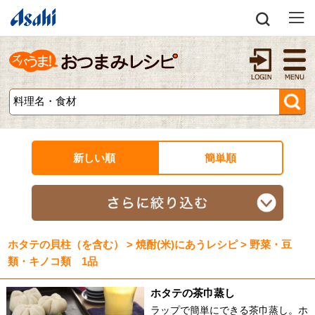
新しい順
簡単順
ホタテの貝柱（を含む） > 焼酎(米)にあうレシピ > 野菜・豆
類・キノコ類 1品
ホタテの茶巾蒸し
ラップで簡単にできる茶巾蒸し。ホ