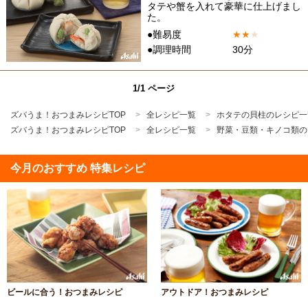
タテや蟹を入れて豪華に仕上げまし
た。
●難易度
★
★
★
●調理時間
30分
1/1 ページ
ズバうま！おつまみレシピTOP
全レシピ一覧
ホタテの貝柱のレシピ一
ズバうま！おつまみレシピTOP
全レシピ一覧
野菜・豆類・キノコ類の
今月のおすすめ 特集レシピ
ビールに合う！おつまみレシピ
アウトドア！おつまみレシピ