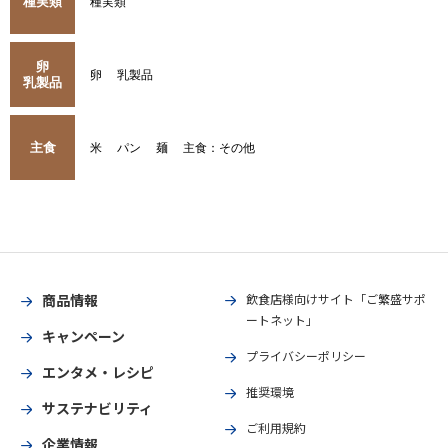
種実類
種実類
卵
卵
乳製品
乳製品
主食
米
パン
麺
主食：その他
商品情報
飲食店様向けサイト「ご繁盛サポ
ートネット」
キャンペーン
プライバシーポリシー
エンタメ・レシピ
推奨環境
サステナビリティ
ご利用規約
企業情報