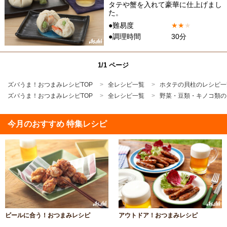
タテや蟹を入れて豪華に仕上げまし
た。
●難易度
★
★
★
●調理時間
30分
1/1 ページ
ズバうま！おつまみレシピTOP
全レシピ一覧
ホタテの貝柱のレシピ一
ズバうま！おつまみレシピTOP
全レシピ一覧
野菜・豆類・キノコ類の
今月のおすすめ 特集レシピ
ビールに合う！おつまみレシピ
アウトドア！おつまみレシピ