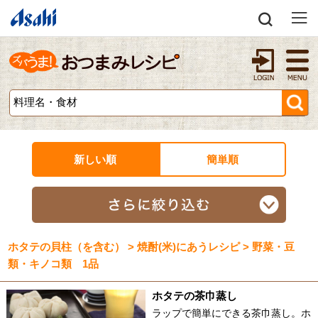
新しい順
簡単順
ホタテの貝柱（を含む） > 焼酎(米)にあうレシピ > 野菜・豆
類・キノコ類 1品
ホタテの茶巾蒸し
ラップで簡単にできる茶巾蒸し。ホ