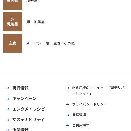
種実類
種実類
卵
卵
乳製品
乳製品
主食
米
パン
麺
主食：その他
商品情報
飲食店様向けサイト「ご繁盛サポ
ートネット」
キャンペーン
プライバシーポリシー
エンタメ・レシピ
推奨環境
サステナビリティ
ご利用規約
企業情報