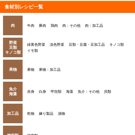
食材別レシピ一覧
肉
牛肉
豚肉
鶏肉
肉：その他
肉：加工品
野菜
緑黄色野菜
淡色野菜
豆類・豆腐・豆加工品
キノコ類
豆類
イモ類
キノコ類
果物
果物
果物：加工品
魚介
赤身
白身
甲殻類
海藻
魚介：その他
貝類
海藻
加工品
乾物
練り製品
漬物