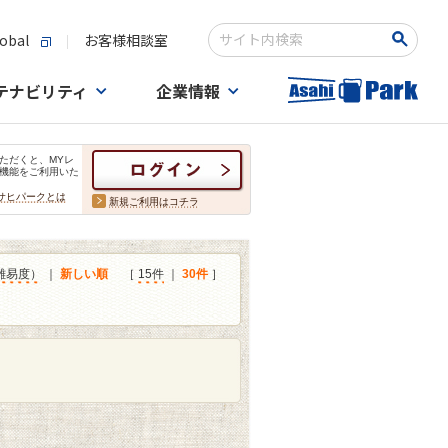
obal
お客様相談室
検索キーワード入力
テナビリティ
企業情報
ただくと、MYレ
機能をご利用いた
サヒパークとは
新規ご利用はコチラ
難易度）
｜
新しい順
［
15件
｜
30件
］