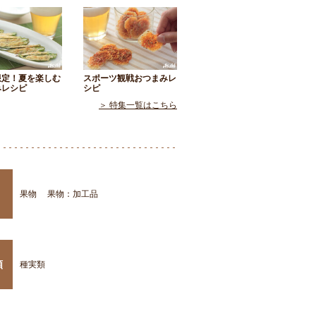
限定！夏を楽しむ
スポーツ観戦おつまみレ
みレシピ
シピ
＞ 特集一覧はこちら
果物
果物：加工品
類
種実類