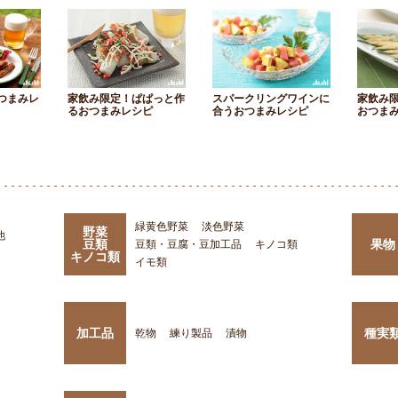
つまみレ
家飲み限定！ぱぱっと作
スパークリングワインに
家飲み
るおつまみレシピ
合うおつまみレシピ
おつま
緑黄色野菜
淡色野菜
野菜
他
豆類
果物
豆類・豆腐・豆加工品
キノコ類
キノコ類
イモ類
加工品
種実
乾物
練り製品
漬物