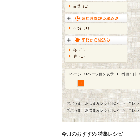
副菜（1）
30分（1）
冬（1）
春（1）
1ページ中1ページ目を表示 [ 1-1件目/1件中 
1
ズバうま！おつまみレシピTOP
全レシ
ズバうま！おつまみレシピTOP
全レシ
今月のおすすめ 特集レシピ