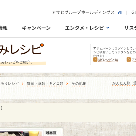
アサヒグループホールディングス
Gl
情報
キャンペーン
エンタメ・レシピ
サス
アサヒパークにログインしてい
シピやおいしそうボタンなどの
だけます。
MYレシピとは
ア
まみレシピをご紹介。
かんたん順（
にあうレシピ
野菜・豆類・キノコ類
その他創
]