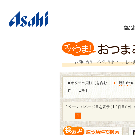
商品
お酒に合う「ズバリうまい！」おつ
■
ホタテの貝柱（を含む）
焼酎
(
米
)
作
［ 1件 ］
1ページ中1ページ目を表示 [ 1-1件目/1件中 
1