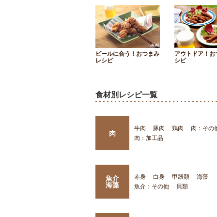
ビールに合う！おつまみ
アウトドア！お
レシピ
シピ
食材別レシピ一覧
牛肉
豚肉
鶏肉
肉：その
肉
肉：加工品
赤身
白身
甲殻類
海藻
魚介
海藻
魚介：その他
貝類