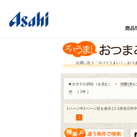
商品
お酒に合う「ズバリうまい！」おつ
■
ホタテの貝柱（を含む）
焼酎
(
米
)
作
［ 1件 ］
1ページ中1ページ目を表示 [ 1-1件目/1件中 
1