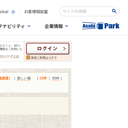
obal
お客様相談室
検索キーワード入力
テナビリティ
企業情報
ただくと、MYレ
機能をご利用いた
サヒパークとは
新規ご利用はコチラ
難易度）
｜
新しい順
［
15件
｜
30件
］