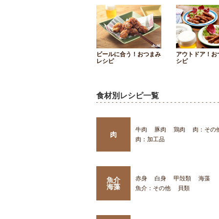
ビールに合う！おつまみ
アウトドア！お
レシピ
シピ
食材別レシピ一覧
牛肉
豚肉
鶏肉
肉：その
肉
肉：加工品
赤身
白身
甲殻類
海藻
魚介
海藻
魚介：その他
貝類