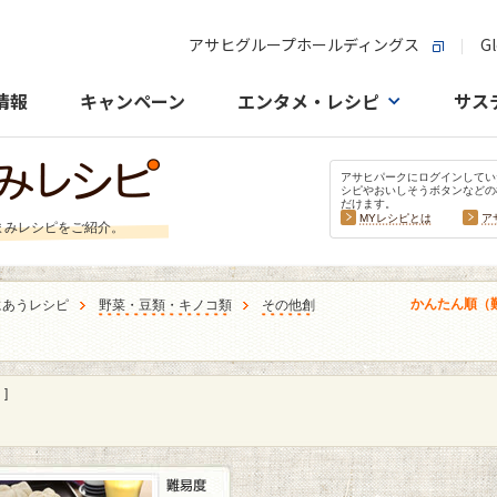
アサヒグループホールディングス
Gl
情報
キャンペーン
エンタメ・レシピ
サス
アサヒパークにログインしてい
シピやおいしそうボタンなどの
だけます。
MYレシピとは
ア
まみレシピをご紹介。
かんたん順（
にあうレシピ
野菜・豆類・キノコ類
その他創
]