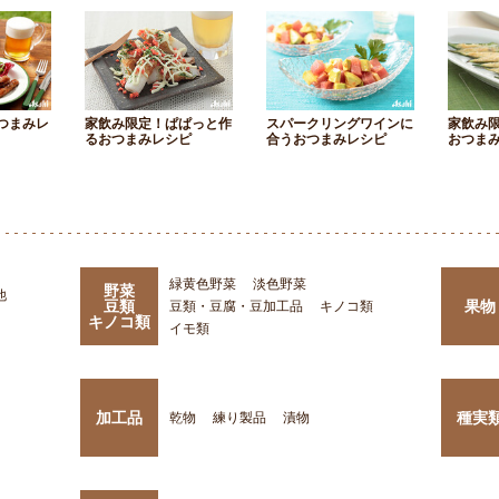
つまみレ
家飲み限定！ぱぱっと作
スパークリングワインに
家飲み
るおつまみレシピ
合うおつまみレシピ
おつま
緑黄色野菜
淡色野菜
野菜
他
豆類
果物
豆類・豆腐・豆加工品
キノコ類
キノコ類
イモ類
加工品
種実
乾物
練り製品
漬物