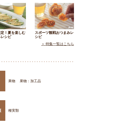
限定！夏を楽しむ
スポーツ観戦おつまみレ
みレシピ
シピ
＞ 特集一覧はこちら
果物
果物：加工品
類
種実類