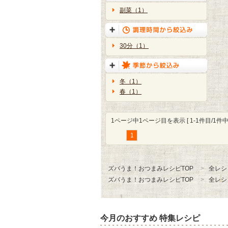
副菜（1）
30分（1）
冬（1）
春（1）
1ページ中1ページ目を表示 [ 1-1件目/1件中 
1
ズバうま！おつまみレシピTOP
全レシ
ズバうま！おつまみレシピTOP
全レシ
今月のおすすめ 特集レシピ