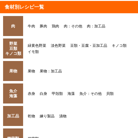
食材別レシピ一覧
肉
牛肉
豚肉
鶏肉
肉：その他
肉：加工品
野菜
緑黄色野菜
淡色野菜
豆類・豆腐・豆加工品
キノコ類
豆類
イモ類
キノコ類
果物
果物
果物：加工品
魚介
赤身
白身
甲殻類
海藻
魚介：その他
貝類
海藻
加工品
乾物
練り製品
漬物