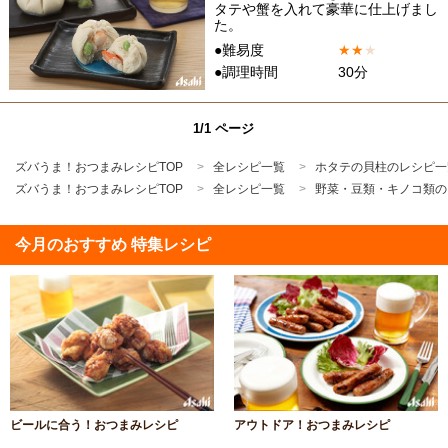
タテや蟹を入れて豪華に仕上げまし
た。
●難易度
★
★
★
●調理時間
30分
1/1 ページ
ズバうま！おつまみレシピTOP
全レシピ一覧
ホタテの貝柱のレシピ一
ズバうま！おつまみレシピTOP
全レシピ一覧
野菜・豆類・キノコ類の
今月のおすすめ 特集レシピ
ビールに合う！おつまみレシピ
アウトドア！おつまみレシピ