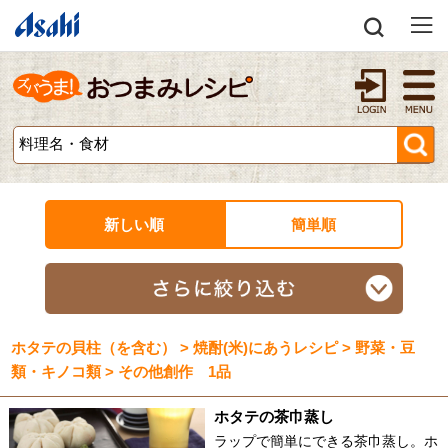
新しい順
簡単順
ホタテの貝柱（を含む） > 焼酎(米)にあうレシピ > 野菜・豆
類・キノコ類 > その他創作 1品
ホタテの茶巾蒸し
ラップで簡単にできる茶巾蒸し。ホ