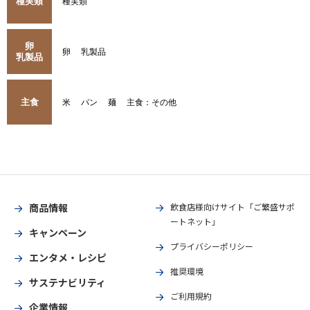
種実類
種実類
卵
卵
乳製品
乳製品
主食
米
パン
麺
主食：その他
商品情報
飲食店様向けサイト「ご繁盛サポ
ートネット」
キャンペーン
プライバシーポリシー
エンタメ・レシピ
推奨環境
サステナビリティ
ご利用規約
企業情報