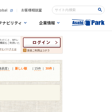
obal
お客様相談室
検索キーワード入力
テナビリティ
企業情報
ただくと、MYレ
機能をご利用いた
サヒパークとは
新規ご利用はコチラ
難易度）
｜
新しい順
［
15件
｜
30件
］