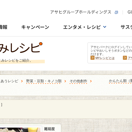
アサヒグループホールディングス
Gl
情報
キャンペーン
エンタメ・レシピ
サス
アサヒパークにログインしてい
シピやおいしそうボタンなどの
だけます。
MYレシピとは
ア
まみレシピをご紹介。
かんたん順（
にあうレシピ
野菜・豆類・キノコ類
その他創作
]