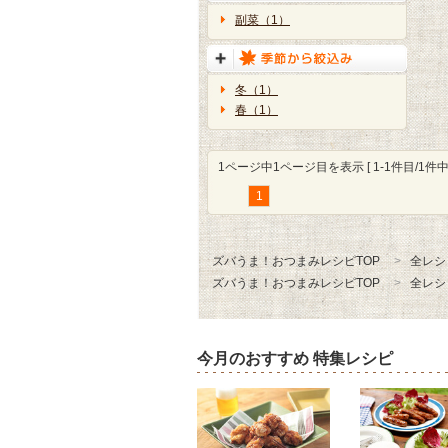
副菜（1）
冬（1）
春（1）
1ページ中1ページ目を表示 [ 1-1件目/1件中 
1
ズバうま！おつまみレシピTOP
全レシ
ズバうま！おつまみレシピTOP
全レシ
今月のおすすめ 特集レシピ