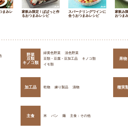
つまみレ
家飲み限定！ぱぱっと作
スパークリングワインに
家飲み
るおつまみレシピ
合うおつまみレシピ
おつま
緑黄色野菜
淡色野菜
野菜
他
豆類
果物
豆類・豆腐・豆加工品
キノコ類
キノコ類
イモ類
加工品
種実
乾物
練り製品
漬物
主食
米
パン
麺
主食：その他