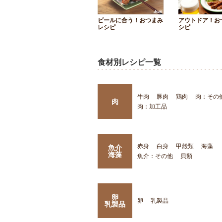
ビールに合う！おつまみ
アウトドア！お
レシピ
シピ
食材別レシピ一覧
牛肉
豚肉
鶏肉
肉：その
肉
肉：加工品
赤身
白身
甲殻類
海藻
魚介
海藻
魚介：その他
貝類
卵
卵
乳製品
乳製品