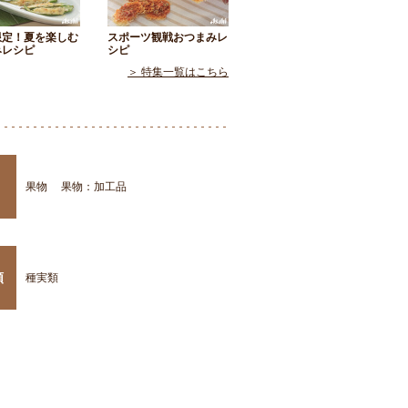
限定！夏を楽しむ
スポーツ観戦おつまみレ
みレシピ
シピ
＞ 特集一覧はこちら
果物
果物：加工品
類
種実類