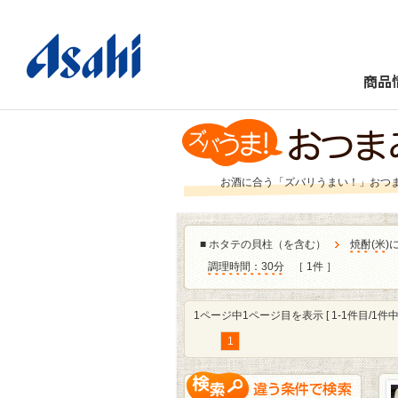
商品
お酒に合う「ズバリうまい！」おつ
■
ホタテの貝柱（を含む）
焼酎
(
米
)
調理時間：30分
［ 1件 ］
1ページ中1ページ目を表示 [ 1-1件目/1件中 
1