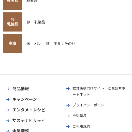
種実類
種実類
卵
卵
乳製品
乳製品
主食
米
パン
麺
主食：その他
商品情報
飲食店様向けサイト「ご繁盛サポ
ートネット」
キャンペーン
プライバシーポリシー
エンタメ・レシピ
推奨環境
サステナビリティ
ご利用規約
企業情報