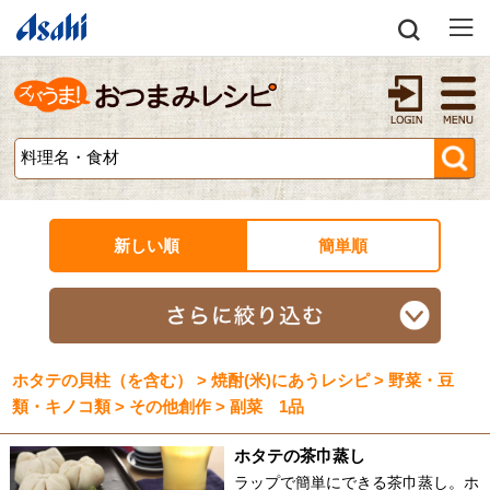
新しい順
簡単順
ホタテの貝柱（を含む） > 焼酎(米)にあうレシピ > 野菜・豆
類・キノコ類 > その他創作 > 副菜 1品
ホタテの茶巾蒸し
ラップで簡単にできる茶巾蒸し。ホ