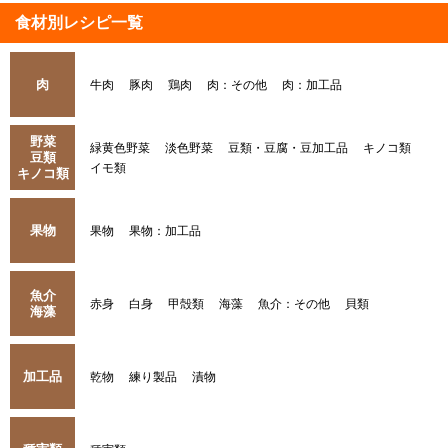
食材別レシピ一覧
肉
牛肉
豚肉
鶏肉
肉：その他
肉：加工品
野菜
緑黄色野菜
淡色野菜
豆類・豆腐・豆加工品
キノコ類
豆類
イモ類
キノコ類
果物
果物
果物：加工品
魚介
赤身
白身
甲殻類
海藻
魚介：その他
貝類
海藻
加工品
乾物
練り製品
漬物