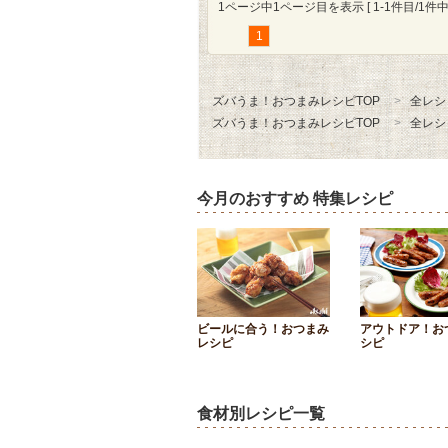
1ページ中1ページ目を表示 [ 1-1件目/1件中 
1
ズバうま！おつまみレシピTOP
全レシ
ズバうま！おつまみレシピTOP
全レシ
今月のおすすめ 特集レシピ
ビールに合う！おつまみ
アウトドア！お
レシピ
シピ
食材別レシピ一覧