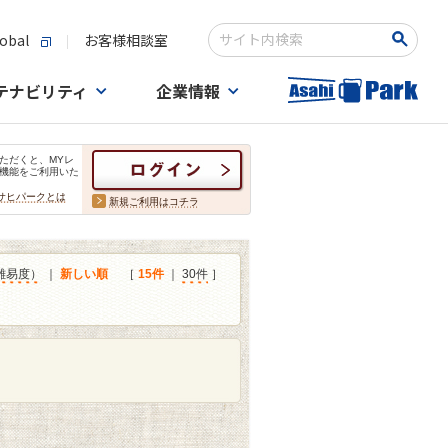
obal
お客様相談室
検索キーワード入力
テナビリティ
企業情報
ただくと、MYレ
機能をご利用いた
サヒパークとは
新規ご利用はコチラ
難易度）
｜
新しい順
［
15件
｜
30件
］