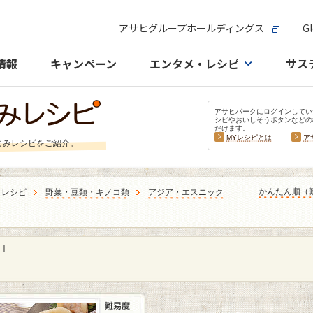
アサヒグループホールディングス
Gl
情報
キャンペーン
エンタメ・レシピ
サス
アサヒパークにログインしてい
シピやおいしそうボタンなどの
だけます。
MYレシピとは
ア
まみレシピをご紹介。
かんたん順（
うレシピ
野菜・豆類・キノコ類
アジア・エスニック
］
]