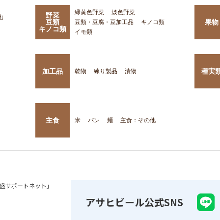
緑黄色野菜
淡色野菜
野菜
他
豆類
果物
豆類・豆腐・豆加工品
キノコ類
キノコ類
イモ類
加工品
種実
乾物
練り製品
漬物
主食
米
パン
麺
主食：その他
盛サポートネット」
アサヒビール公式SNS