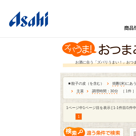
商品
お酒に合う「ズバリうまい！」おつ
■
餃子の皮（を含む）
焼酎
(
米
)にあ
主菜
調理時間：30分
［ 1件 
1ページ中1ページ目を表示 [ 1-1件目/1件中 
1