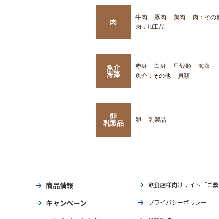
牛肉
豚肉
鶏肉
肉：その
肉
肉：加工品
赤身
白身
甲殻類
海藻
魚介
海藻
魚介：その他
貝類
卵
卵
乳製品
乳製品
商品情報
飲食店様向けサイト「ご繁
キャンペーン
プライバシーポリシー