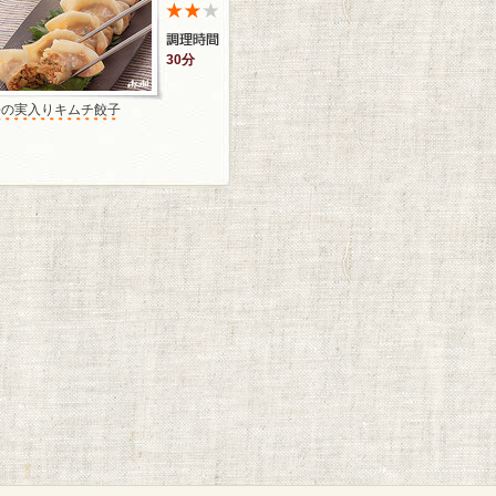
30分
松の実入りキムチ餃子