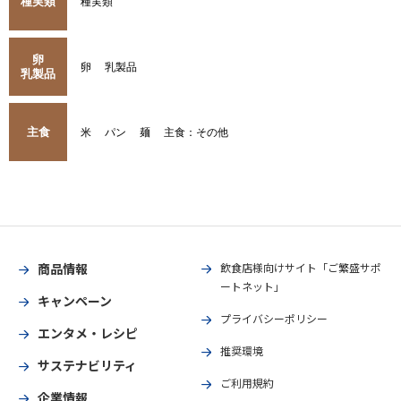
種実類
種実類
卵
卵
乳製品
乳製品
主食
米
パン
麺
主食：その他
商品情報
飲食店様向けサイト「ご繁盛サポ
ートネット」
キャンペーン
プライバシーポリシー
エンタメ・レシピ
推奨環境
サステナビリティ
ご利用規約
企業情報