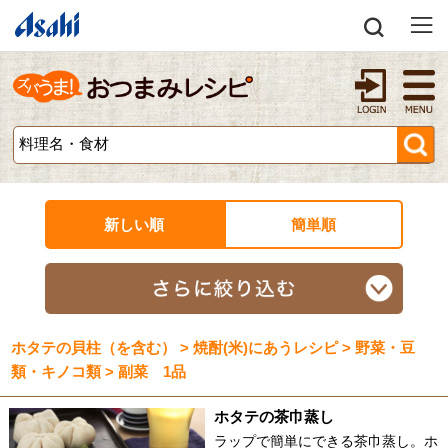
新しい順
簡単順
ホタテの貝柱（を含む） > 焼酎(米)にあうレシピ > 野菜・豆
類・キノコ類 > 副菜 1品
ホタテの茶巾蒸し
ラップで簡単にできる茶巾蒸し。ホ