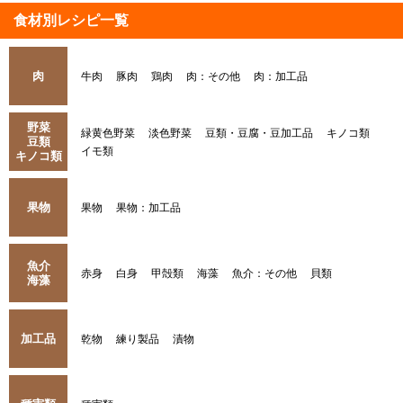
食材別レシピ一覧
肉
牛肉
豚肉
鶏肉
肉：その他
肉：加工品
野菜
緑黄色野菜
淡色野菜
豆類・豆腐・豆加工品
キノコ類
豆類
イモ類
キノコ類
果物
果物
果物：加工品
魚介
赤身
白身
甲殻類
海藻
魚介：その他
貝類
海藻
加工品
乾物
練り製品
漬物