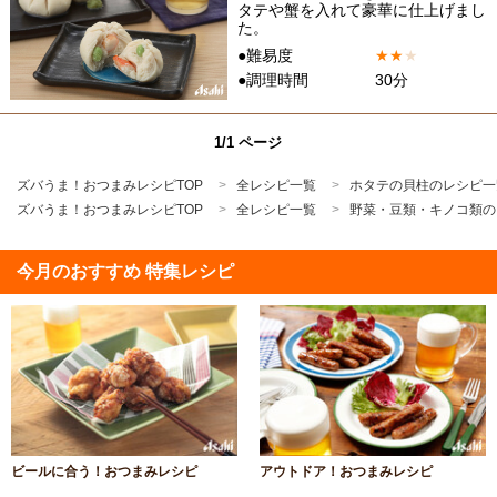
タテや蟹を入れて豪華に仕上げまし
た。
●難易度
★
★
★
●調理時間
30分
1/1 ページ
ズバうま！おつまみレシピTOP
全レシピ一覧
ホタテの貝柱のレシピ一
ズバうま！おつまみレシピTOP
全レシピ一覧
野菜・豆類・キノコ類の
今月のおすすめ 特集レシピ
ビールに合う！おつまみレシピ
アウトドア！おつまみレシピ