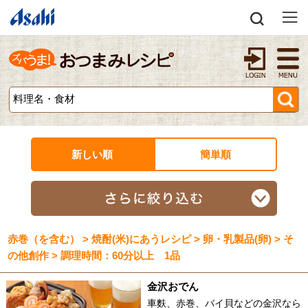
新しい順
簡単順
赤巻（を含む） > 焼酎(米)にあうレシピ > 卵・乳製品(卵) > そ
の他創作 > 調理時間：60分以上 1品
金沢おでん
車麩、赤巻、バイ貝などの金沢なら