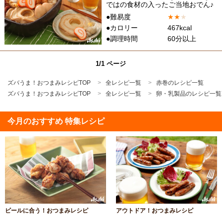
ではの食材の入ったご当地おでん♪
●難易度
★
★
★
●カロリー
467kcal
●調理時間
60分以上
1/1 ページ
ズバうま！おつまみレシピTOP
全レシピ一覧
赤巻のレシピ一覧
ズバうま！おつまみレシピTOP
全レシピ一覧
卵・乳製品のレシピ一覧
今月のおすすめ 特集レシピ
ビールに合う！おつまみレシピ
アウトドア！おつまみレシピ