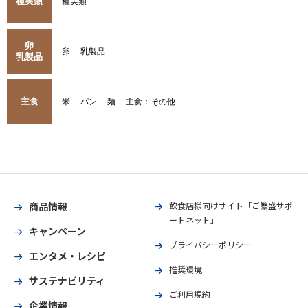
種実類
種実類
卵
卵
乳製品
乳製品
主食
米
パン
麺
主食：その他
商品情報
飲食店様向けサイト「ご繁盛サポ
ートネット」
キャンペーン
プライバシーポリシー
エンタメ・レシピ
推奨環境
サステナビリティ
ご利用規約
企業情報