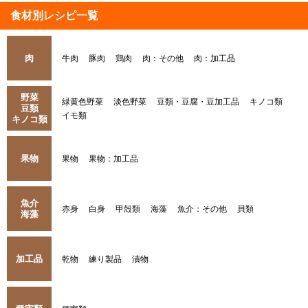
食材別レシピ一覧
肉
牛肉
豚肉
鶏肉
肉：その他
肉：加工品
野菜
緑黄色野菜
淡色野菜
豆類・豆腐・豆加工品
キノコ類
豆類
イモ類
キノコ類
果物
果物
果物：加工品
魚介
赤身
白身
甲殻類
海藻
魚介：その他
貝類
海藻
加工品
乾物
練り製品
漬物