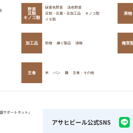
緑黄色野菜
淡色野菜
野菜
他
豆類
果物
豆類・豆腐・豆加工品
キノコ類
キノコ類
イモ類
加工品
種実
乾物
練り製品
漬物
主食
米
パン
麺
主食：その他
盛サポートネット」
アサヒビール公式SNS