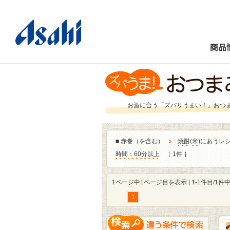
商品
お酒に合う「ズバリうまい！」おつ
■
赤巻（を含む）
焼酎
(
米
)にあうレ
時間：60分以上
［ 1件 ］
1ページ中1ページ目を表示 [ 1-1件目/1件中 
1