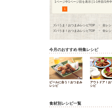
1ページ中1ページ目を表示 [ 1-1件目/1件中 
1
ズバうま！おつまみレシピTOP
全レシ
ズバうま！おつまみレシピTOP
全レシ
今月のおすすめ 特集レシピ
ビールに合う！おつまみ
アウトドア！お
レシピ
シピ
食材別レシピ一覧