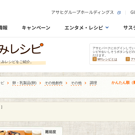
アサヒグループホールディングス
Gl
情報
キャンペーン
エンタメ・レシピ
サス
アサヒパークにログインしてい
シピやおいしそうボタンなどの
だけます。
MYレシピとは
ア
まみレシピをご紹介。
かんたん順（
シピ
卵・乳製品
(
卵
)
その他創作
その他
調理
]