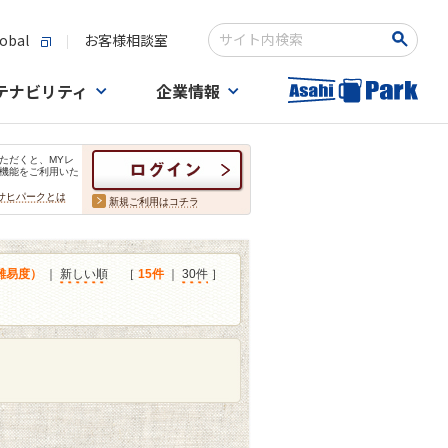
obal
お客様相談室
検索キーワード入力
テナビリティ
企業情報
ただくと、MYレ
機能をご利用いた
サヒパークとは
新規ご利用はコチラ
難易度）
｜
新しい順
［
15件
｜
30件
］