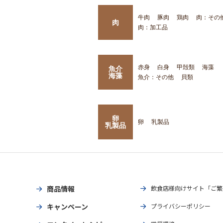
牛肉
豚肉
鶏肉
肉：その
肉
肉：加工品
赤身
白身
甲殻類
海藻
魚介
海藻
魚介：その他
貝類
卵
卵
乳製品
乳製品
商品情報
飲食店様向けサイト「ご繁
キャンペーン
プライバシーポリシー