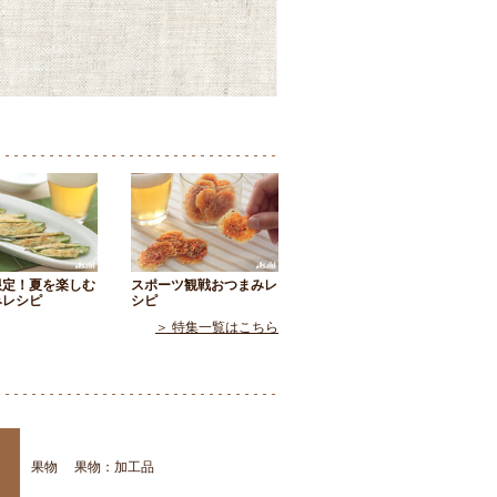
限定！夏を楽しむ
スポーツ観戦おつまみレ
みレシピ
シピ
＞ 特集一覧はこちら
果物
果物：加工品