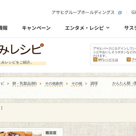
アサヒグループホールディングス
Gl
情報
キャンペーン
エンタメ・レシピ
サス
アサヒパークにログインしてい
シピやおいしそうボタンなどの
だけます。
MYレシピとは
ア
まみレシピをご紹介。
かんたん順（
シピ
卵・乳製品
(
卵
)
その他創作
その他
調理
]