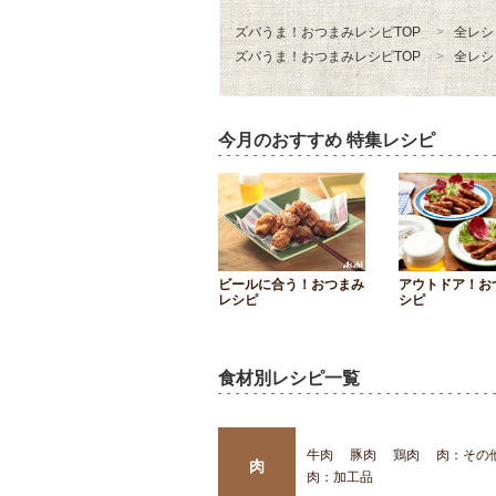
ズバうま！おつまみレシピTOP
全レシ
ズバうま！おつまみレシピTOP
全レシ
今月のおすすめ 特集レシピ
ビールに合う！おつまみ
アウトドア！お
レシピ
シピ
食材別レシピ一覧
牛肉
豚肉
鶏肉
肉：その
肉
肉：加工品