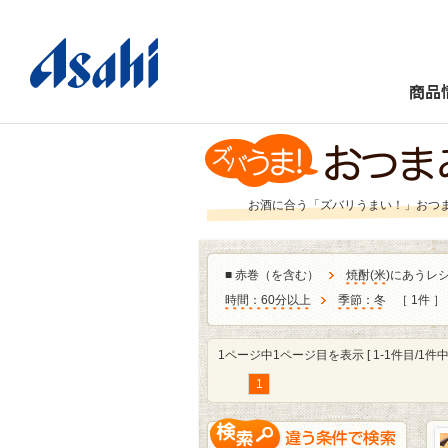
商品
お酒に合う「ズバリうまい！」おつ
■
赤巻（を含む）
焼酎
(
米
)にあうレ
時間：60分以上
季節：冬
［ 1件 ］
1ページ中1ページ目を表示 [ 1-1件目/1件中 
1