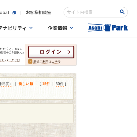
obal
お客様相談室
検索キーワード入力
テナビリティ
企業情報
ただくと、MYレ
機能をご利用いた
サヒパークとは
新規ご利用はコチラ
難易度）
｜
新しい順
［
15件
｜
30件
］