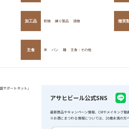
加工品
種実
乾物
練り製品
漬物
主食
米
パン
麺
主食：その他
盛サポートネット」
アサヒビール公式SNS
最新商品やキャンペーン情報、CMやメイキング動
※お酒にまつわる情報については、20歳未満の方へ