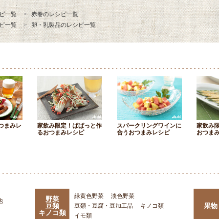
ピ一覧
赤巻のレシピ一覧
ピ一覧
卵・乳製品のレシピ一覧
つまみレ
家飲み限定！ぱぱっと作
スパークリングワインに
家飲み
るおつまみレシピ
合うおつまみレシピ
おつま
緑黄色野菜
淡色野菜
野菜
他
豆類
果物
豆類・豆腐・豆加工品
キノコ類
キノコ類
イモ類