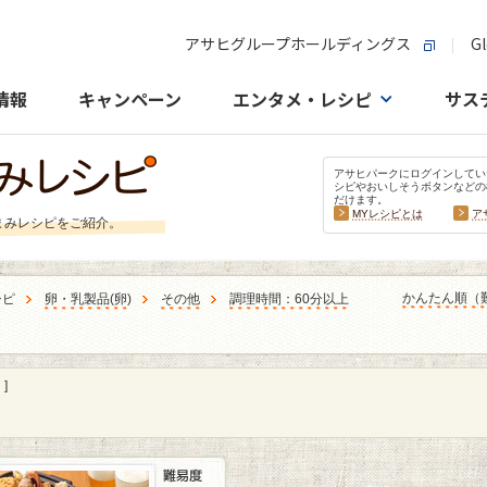
アサヒグループホールディングス
Gl
情報
キャンペーン
エンタメ・レシピ
サス
アサヒパークにログインしてい
シピやおいしそうボタンなどの
だけます。
MYレシピとは
ア
まみレシピをご紹介。
かんたん順（
シピ
卵・乳製品
(
卵
)
その他
調理時間：60分以上
]