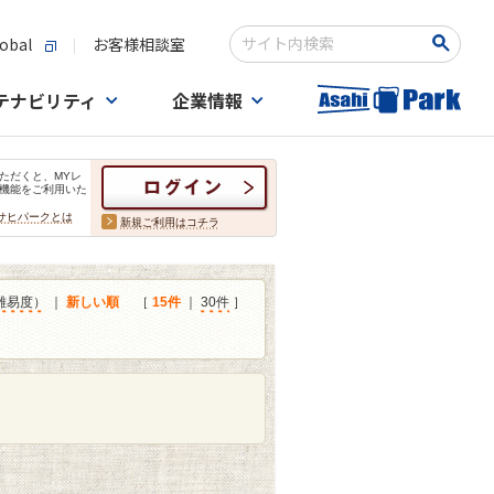
obal
お客様相談室
検索キーワード入力
テナビリティ
企業情報
ただくと、MYレ
機能をご利用いた
サヒパークとは
新規ご利用はコチラ
難易度）
｜
新しい順
［
15件
｜
30件
］