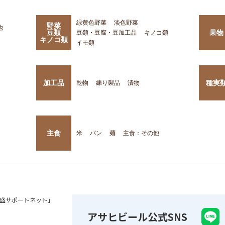
緑黄色野菜
淡色野菜
野菜
他
豆類
果物
豆類・豆腐・豆加工品
キノコ類
キノコ類
イモ類
加工品
種実
乾物
練り製品
漬物
主食
米
パン
麺
主食：その他
盛サポートネット」
アサヒビール公式SNS