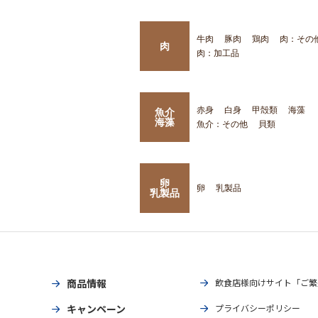
牛肉
豚肉
鶏肉
肉：その
肉
肉：加工品
赤身
白身
甲殻類
海藻
魚介
海藻
魚介：その他
貝類
卵
卵
乳製品
乳製品
商品情報
飲食店様向けサイト「ご繁
キャンペーン
プライバシーポリシー