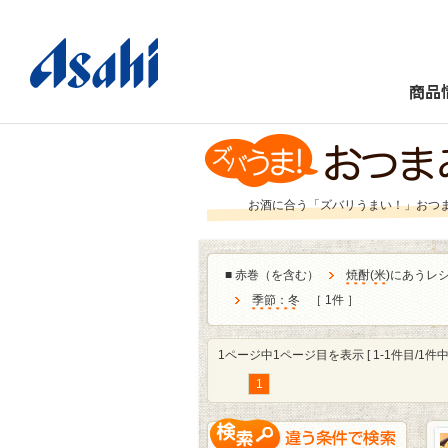
商品
お酒に合う「ズバリうまい！」おつ
■
赤巻（を含む）
焼酎
(
米
)にあうレ
季節：冬
［ 1件 ］
1ページ中1ページ目を表示 [ 1-1件目/1件中 
1