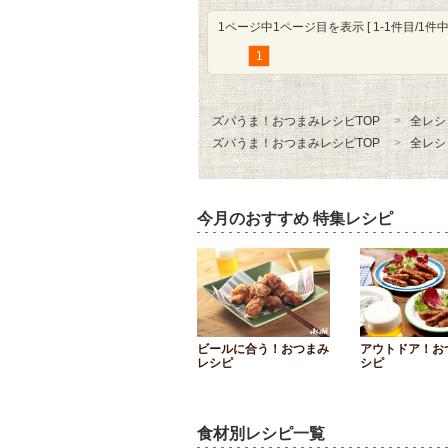
1ページ中1ページ目を表示 [ 1-1件目/1件中 
1
ズバうま！おつまみレシピTOP
全レシ
ズバうま！おつまみレシピTOP
全レシ
今月のおすすめ 特集レシピ
ビールに合う！おつまみ
アウトドア！お
レシピ
シピ
食材別レシピ一覧