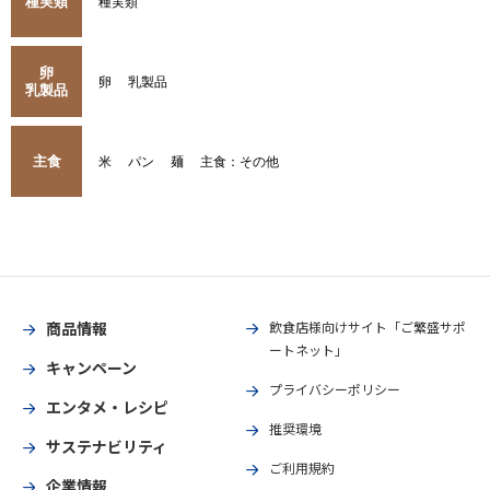
種実類
種実類
卵
卵
乳製品
乳製品
主食
米
パン
麺
主食：その他
商品情報
飲食店様向けサイト「ご繁盛サポ
ートネット」
キャンペーン
プライバシーポリシー
エンタメ・レシピ
推奨環境
サステナビリティ
ご利用規約
企業情報