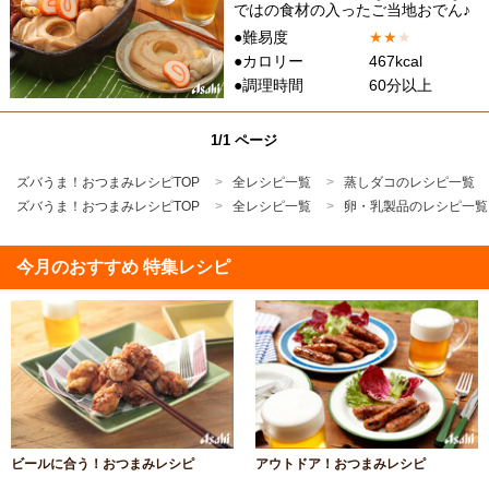
ではの食材の入ったご当地おでん♪
●難易度
★
★
★
●カロリー
467kcal
●調理時間
60分以上
1/1 ページ
ズバうま！おつまみレシピTOP
全レシピ一覧
蒸しダコのレシピ一覧
ズバうま！おつまみレシピTOP
全レシピ一覧
卵・乳製品のレシピ一覧
今月のおすすめ 特集レシピ
ビールに合う！おつまみレシピ
アウトドア！おつまみレシピ