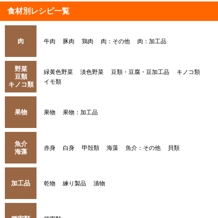
食材別レシピ一覧
肉
牛肉
豚肉
鶏肉
肉：その他
肉：加工品
野菜
緑黄色野菜
淡色野菜
豆類・豆腐・豆加工品
キノコ類
豆類
イモ類
キノコ類
果物
果物
果物：加工品
魚介
赤身
白身
甲殻類
海藻
魚介：その他
貝類
海藻
加工品
乾物
練り製品
漬物