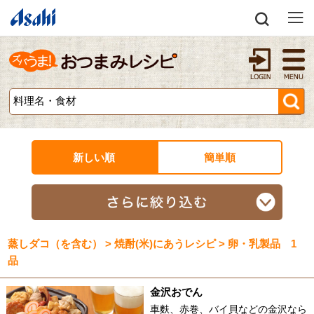
新しい順
簡単順
蒸しダコ（を含む） > 焼酎(米)にあうレシピ > 卵・乳製品 1
品
金沢おでん
車麩、赤巻、バイ貝などの金沢なら