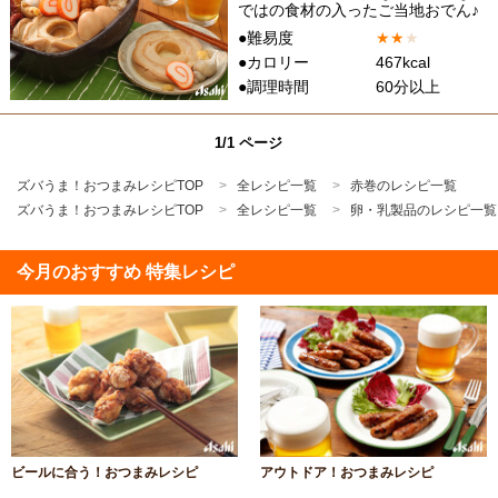
ではの食材の入ったご当地おでん♪
●難易度
★
★
★
●カロリー
467kcal
●調理時間
60分以上
1/1 ページ
ズバうま！おつまみレシピTOP
全レシピ一覧
赤巻のレシピ一覧
ズバうま！おつまみレシピTOP
全レシピ一覧
卵・乳製品のレシピ一覧
今月のおすすめ 特集レシピ
ビールに合う！おつまみレシピ
アウトドア！おつまみレシピ