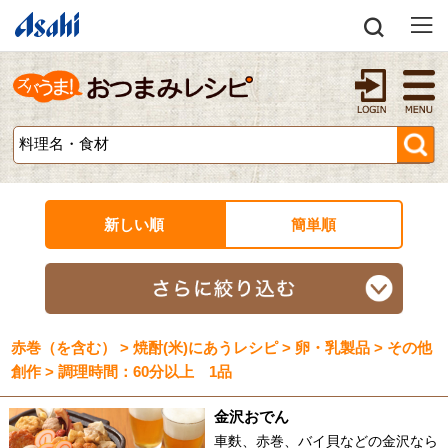
新しい順
簡単順
赤巻（を含む） > 焼酎(米)にあうレシピ > 卵・乳製品 > その他
創作 > 調理時間：60分以上 1品
金沢おでん
車麩、赤巻、バイ貝などの金沢なら