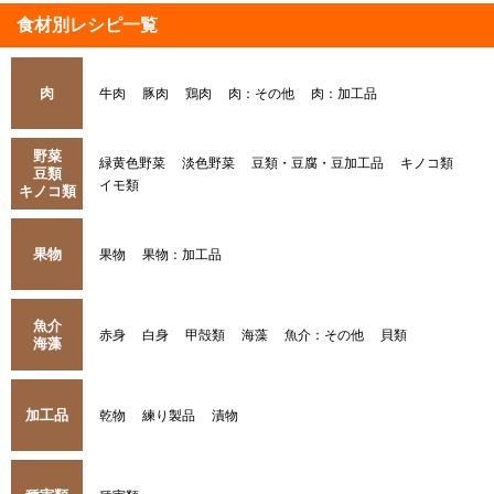
食材別レシピ一覧
肉
牛肉
豚肉
鶏肉
肉：その他
肉：加工品
野菜
緑黄色野菜
淡色野菜
豆類・豆腐・豆加工品
キノコ類
豆類
イモ類
キノコ類
果物
果物
果物：加工品
魚介
赤身
白身
甲殻類
海藻
魚介：その他
貝類
海藻
加工品
乾物
練り製品
漬物