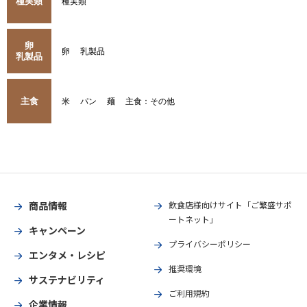
種実類
種実類
卵
卵
乳製品
乳製品
主食
米
パン
麺
主食：その他
商品情報
飲食店様向けサイト「ご繁盛サポ
ートネット」
キャンペーン
プライバシーポリシー
エンタメ・レシピ
推奨環境
サステナビリティ
ご利用規約
企業情報