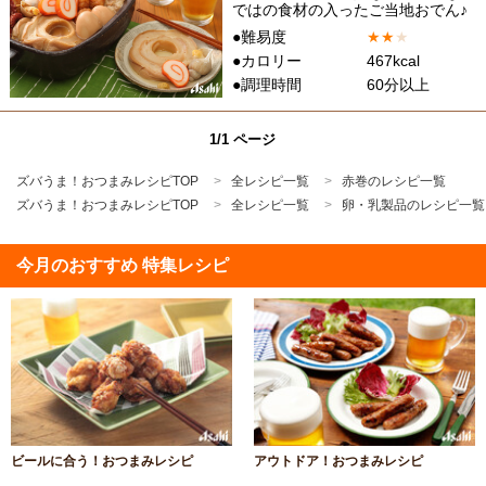
ではの食材の入ったご当地おでん♪
●難易度
★
★
★
●カロリー
467kcal
●調理時間
60分以上
1/1 ページ
ズバうま！おつまみレシピTOP
全レシピ一覧
赤巻のレシピ一覧
ズバうま！おつまみレシピTOP
全レシピ一覧
卵・乳製品のレシピ一覧
今月のおすすめ 特集レシピ
ビールに合う！おつまみレシピ
アウトドア！おつまみレシピ