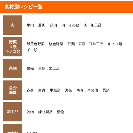
食材別レシピ一覧
肉
牛肉
豚肉
鶏肉
肉：その他
肉：加工品
野菜
緑黄色野菜
淡色野菜
豆類・豆腐・豆加工品
キノコ類
豆類
イモ類
キノコ類
果物
果物
果物：加工品
魚介
赤身
白身
甲殻類
海藻
魚介：その他
貝類
海藻
加工品
乾物
練り製品
漬物