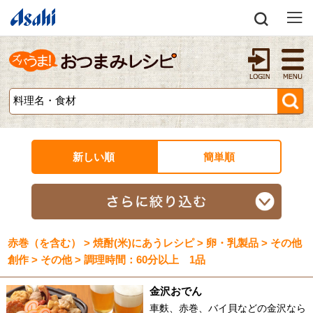
新しい順
簡単順
赤巻（を含む） > 焼酎(米)にあうレシピ > 卵・乳製品 > その他
創作 > その他 > 調理時間：60分以上 1品
金沢おでん
車麩、赤巻、バイ貝などの金沢なら