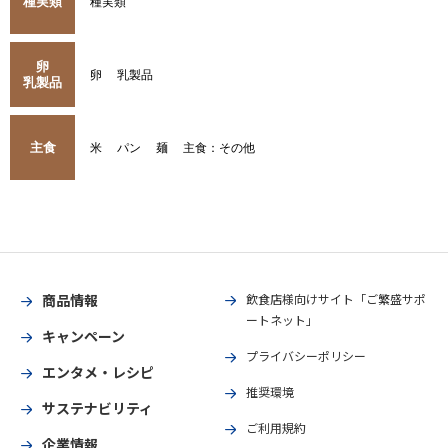
種実類
種実類
卵
卵
乳製品
乳製品
主食
米
パン
麺
主食：その他
商品情報
飲食店様向けサイト「ご繁盛サポ
ートネット」
キャンペーン
プライバシーポリシー
エンタメ・レシピ
推奨環境
サステナビリティ
ご利用規約
企業情報