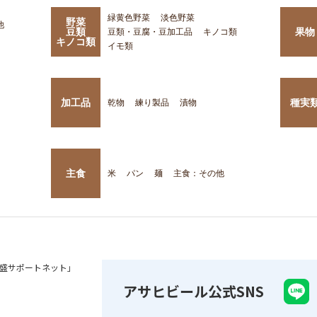
緑黄色野菜
淡色野菜
野菜
他
豆類
果物
豆類・豆腐・豆加工品
キノコ類
キノコ類
イモ類
加工品
種実
乾物
練り製品
漬物
主食
米
パン
麺
主食：その他
盛サポートネット」
アサヒビール公式SNS