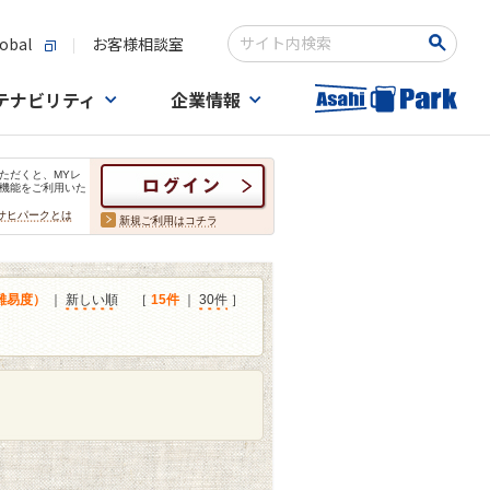
obal
お客様相談室
検索キーワード入力
テナビリティ
企業情報
ただくと、MYレ
機能をご利用いた
サヒパークとは
新規ご利用はコチラ
難易度）
｜
新しい順
［
15件
｜
30件
］