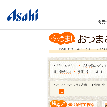
商品
お酒に合う「ズバリうまい！」おつ
■
赤巻（を含む）
焼酎
(
米
)にあうレ
間：60分以上
季節：冬
［ 1件 ］
1ページ中1ページ目を表示 [ 1-1件目/1件中 
1