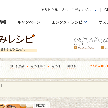
アサヒグループホールディングス
Gl
情報
キャンペーン
エンタメ・レシピ
サス
アサヒパークにログインしてい
シピやおいしそうボタンなどの
だけます。
MYレシピとは
ア
まみレシピをご紹介。
かんたん順（
シピ
卵・乳製品
その他創作
その他
調理時
]