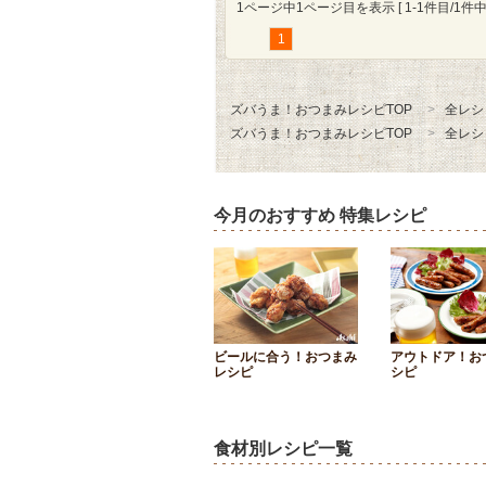
1ページ中1ページ目を表示 [ 1-1件目/1件中 
1
ズバうま！おつまみレシピTOP
全レシ
ズバうま！おつまみレシピTOP
全レシ
今月のおすすめ 特集レシピ
ビールに合う！おつまみ
アウトドア！お
レシピ
シピ
食材別レシピ一覧