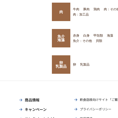
牛肉
豚肉
鶏肉
肉：その
肉
肉：加工品
赤身
白身
甲殻類
海藻
魚介
海藻
魚介：その他
貝類
卵
卵
乳製品
乳製品
商品情報
飲食店様向けサイト「ご繁
キャンペーン
プライバシーポリシー