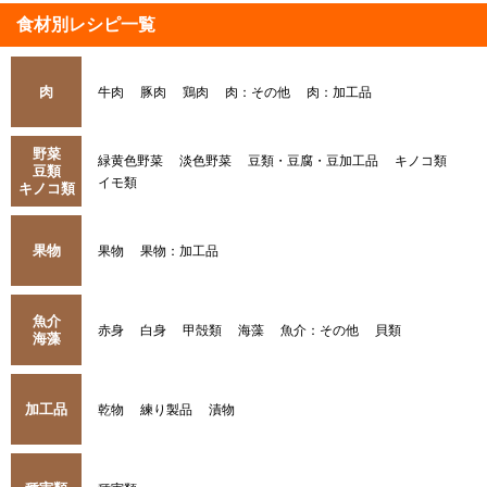
食材別レシピ一覧
肉
牛肉
豚肉
鶏肉
肉：その他
肉：加工品
野菜
緑黄色野菜
淡色野菜
豆類・豆腐・豆加工品
キノコ類
豆類
イモ類
キノコ類
果物
果物
果物：加工品
魚介
赤身
白身
甲殻類
海藻
魚介：その他
貝類
海藻
加工品
乾物
練り製品
漬物