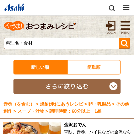
新しい順
簡単順
赤巻（を含む） > 焼酎(米)にあうレシピ > 卵・乳製品 > その他
創作 > スープ・汁物 > 調理時間：60分以上 1品
金沢おでん
車麩、赤巻、バイ貝などの金沢なら