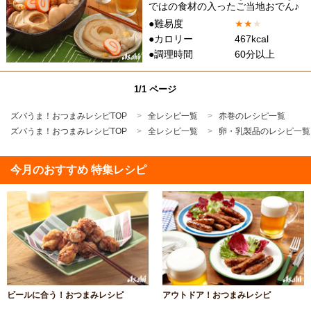
ではの食材の入ったご当地おでん♪
●難易度
★
★
★
●カロリー
467kcal
●調理時間
60分以上
1/1 ページ
ズバうま！おつまみレシピTOP
全レシピ一覧
赤巻のレシピ一覧
ズバうま！おつまみレシピTOP
全レシピ一覧
卵・乳製品のレシピ一覧
今月のおすすめ 特集レシピ
ビールに合う！おつまみレシピ
アウトドア！おつまみレシピ