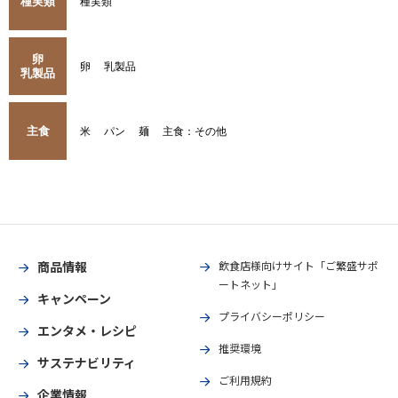
種実類
種実類
卵
卵
乳製品
乳製品
主食
米
パン
麺
主食：その他
商品情報
飲食店様向けサイト「ご繁盛サポ
ートネット」
キャンペーン
プライバシーポリシー
エンタメ・レシピ
推奨環境
サステナビリティ
ご利用規約
企業情報