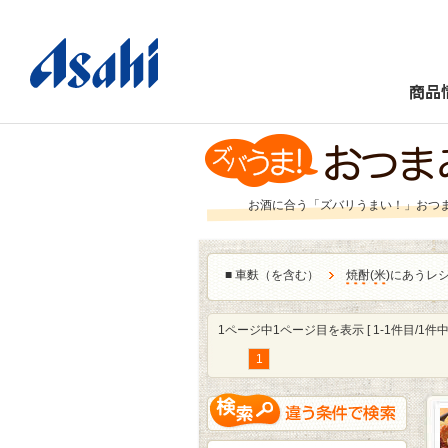
商品
お酒に合う「ズバリうまい！」おつ
■
車麩（を含む）
焼酎
(
米
)にあうレ
1ページ中1ページ目を表示 [ 1-1件目/1件中 
1