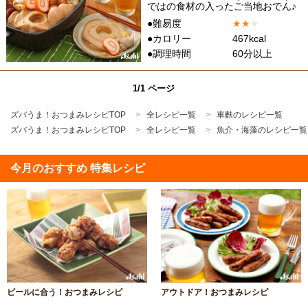
ではの食材の入ったご当地おでん♪
●難易度
★
★
★
●カロリー
467kcal
●調理時間
60分以上
1/1 ページ
ズバうま！おつまみレシピTOP
全レシピ一覧
車麩のレシピ一覧
ズバうま！おつまみレシピTOP
全レシピ一覧
魚介・海藻のレシピ一覧
今月のおすすめ 特集レシピ
ビールに合う！おつまみレシピ
アウトドア！おつまみレシピ