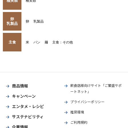
種実類
種実類
卵
卵
乳製品
乳製品
主食
米
パン
麺
主食：その他
商品情報
飲食店様向けサイト「ご繁盛サポ
ートネット」
キャンペーン
プライバシーポリシー
エンタメ・レシピ
推奨環境
サステナビリティ
ご利用規約
企業情報