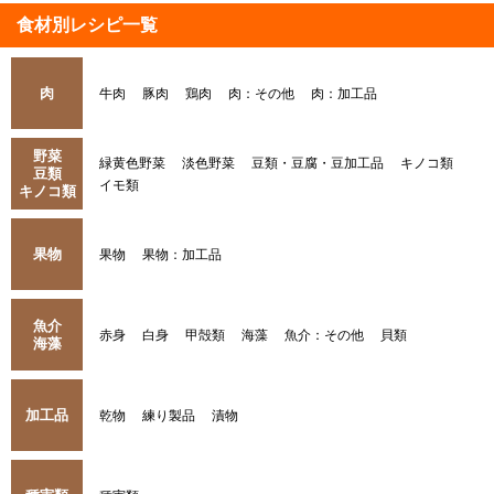
食材別レシピ一覧
肉
牛肉
豚肉
鶏肉
肉：その他
肉：加工品
野菜
緑黄色野菜
淡色野菜
豆類・豆腐・豆加工品
キノコ類
豆類
イモ類
キノコ類
果物
果物
果物：加工品
魚介
赤身
白身
甲殻類
海藻
魚介：その他
貝類
海藻
加工品
乾物
練り製品
漬物