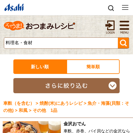
新しい順
簡単順
車麩（を含む） > 焼酎(米)にあうレシピ > 魚介・海藻(貝類：そ
の他) > 和風 > その他 1品
金沢おでん
車麩、赤巻、バイ貝などの金沢なら