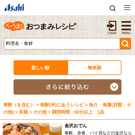
新しい順
簡単順
車麩（を含む） > 焼酎(米)にあうレシピ > 魚介・海藻(貝類：そ
の他) > 和風 > その他 > 調理時間：60分以上 1品
金沢おでん
車麩、赤巻、バイ貝などの金沢なら