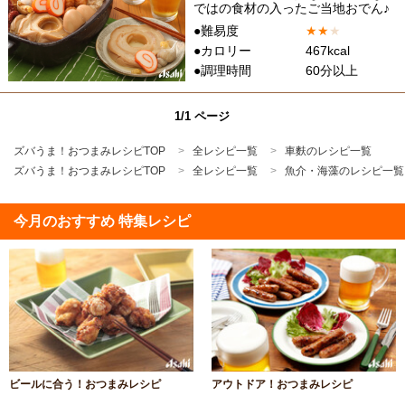
ではの食材の入ったご当地おでん♪
●難易度
★
★
★
●カロリー
467kcal
●調理時間
60分以上
1/1 ページ
ズバうま！おつまみレシピTOP
全レシピ一覧
車麩のレシピ一覧
ズバうま！おつまみレシピTOP
全レシピ一覧
魚介・海藻のレシピ一覧
今月のおすすめ 特集レシピ
ビールに合う！おつまみレシピ
アウトドア！おつまみレシピ