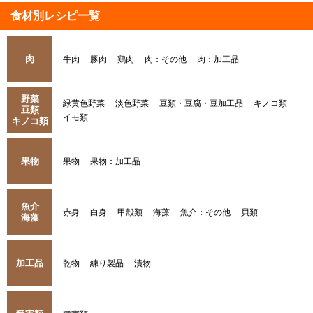
食材別レシピ一覧
肉
牛肉
豚肉
鶏肉
肉：その他
肉：加工品
野菜
緑黄色野菜
淡色野菜
豆類・豆腐・豆加工品
キノコ類
豆類
イモ類
キノコ類
果物
果物
果物：加工品
魚介
赤身
白身
甲殻類
海藻
魚介：その他
貝類
海藻
加工品
乾物
練り製品
漬物