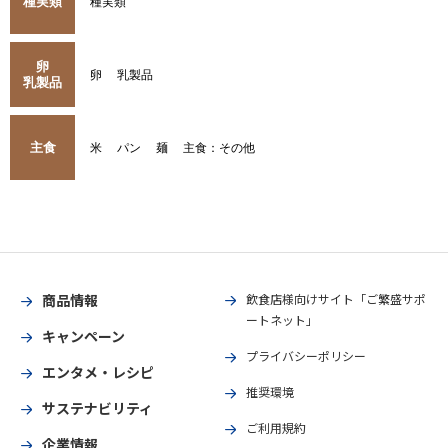
種実類
種実類
卵
卵
乳製品
乳製品
主食
米
パン
麺
主食：その他
商品情報
飲食店様向けサイト「ご繁盛サポ
ートネット」
キャンペーン
プライバシーポリシー
エンタメ・レシピ
推奨環境
サステナビリティ
ご利用規約
企業情報