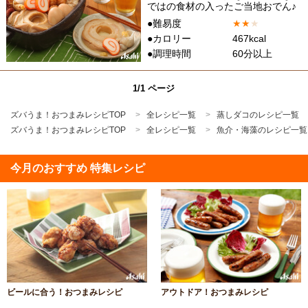
ではの食材の入ったご当地おでん♪
●難易度
★
★
★
●カロリー
467kcal
●調理時間
60分以上
1/1 ページ
ズバうま！おつまみレシピTOP
全レシピ一覧
蒸しダコのレシピ一覧
ズバうま！おつまみレシピTOP
全レシピ一覧
魚介・海藻のレシピ一覧
今月のおすすめ 特集レシピ
ビールに合う！おつまみレシピ
アウトドア！おつまみレシピ