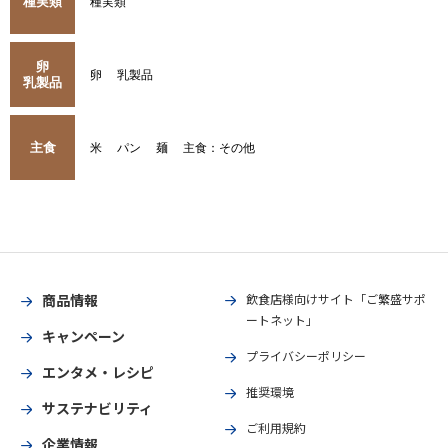
種実類
種実類
卵
卵
乳製品
乳製品
主食
米
パン
麺
主食：その他
商品情報
飲食店様向けサイト「ご繁盛サポ
ートネット」
キャンペーン
プライバシーポリシー
エンタメ・レシピ
推奨環境
サステナビリティ
ご利用規約
企業情報