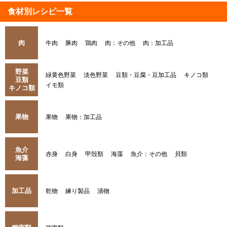
食材別レシピ一覧
肉
牛肉
豚肉
鶏肉
肉：その他
肉：加工品
野菜
緑黄色野菜
淡色野菜
豆類・豆腐・豆加工品
キノコ類
豆類
イモ類
キノコ類
果物
果物
果物：加工品
魚介
赤身
白身
甲殻類
海藻
魚介：その他
貝類
海藻
加工品
乾物
練り製品
漬物