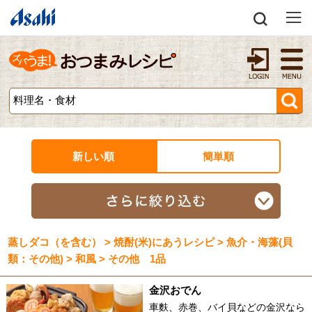
新しい順
簡単順
蒸しダコ（を含む） > 焼酎(米)にあうレシピ > 魚介・海藻(貝
類：その他) > 和風 > その他 1品
金沢おでん
車麩、赤巻、バイ貝などの金沢なら