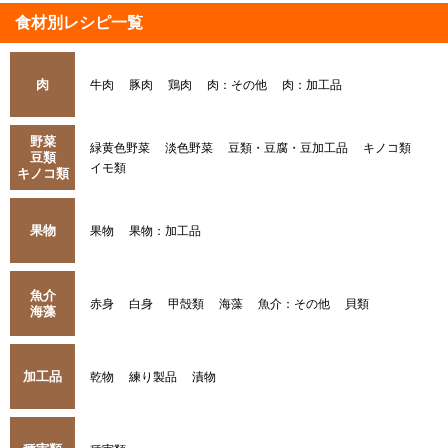
食材別レシピ一覧
肉
牛肉
豚肉
鶏肉
肉：その他
肉：加工品
野菜
緑黄色野菜
淡色野菜
豆類・豆腐・豆加工品
キノコ類
豆類
イモ類
キノコ類
果物
果物
果物：加工品
魚介
赤身
白身
甲殻類
海藻
魚介：その他
貝類
海藻
加工品
乾物
練り製品
漬物