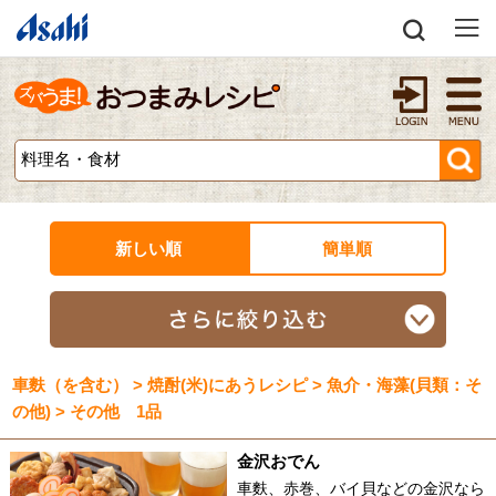
新しい順
簡単順
車麩（を含む） > 焼酎(米)にあうレシピ > 魚介・海藻(貝類：そ
の他) > その他 1品
金沢おでん
車麩、赤巻、バイ貝などの金沢なら