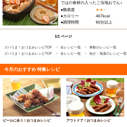
ではの食材の入ったご当地おでん♪
●難易度
★
★
★
●カロリー
467kcal
●調理時間
60分以上
1/1 ページ
ズバうま！おつまみレシピTOP
全レシピ一覧
車麩のレシピ一覧
ズバうま！おつまみレシピTOP
全レシピ一覧
魚介・海藻のレシピ一覧
今月のおすすめ 特集レシピ
ビールに合う！おつまみレシピ
アウトドア！おつまみレシピ