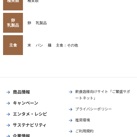
種実類
種実類
卵
卵
乳製品
乳製品
主食
米
パン
麺
主食：その他
商品情報
飲食店様向けサイト「ご繁盛サポ
ートネット」
キャンペーン
プライバシーポリシー
エンタメ・レシピ
推奨環境
サステナビリティ
ご利用規約
企業情報