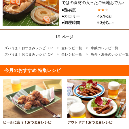
ではの食材の入ったご当地おでん♪
●難易度
★
★
★
●カロリー
467kcal
●調理時間
60分以上
1/1 ページ
ズバうま！おつまみレシピTOP
全レシピ一覧
車麩のレシピ一覧
ズバうま！おつまみレシピTOP
全レシピ一覧
魚介・海藻のレシピ一覧
今月のおすすめ 特集レシピ
ビールに合う！おつまみレシピ
アウトドア！おつまみレシピ