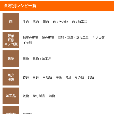
食材別レシピ一覧
肉
牛肉
豚肉
鶏肉
肉：その他
肉：加工品
野菜
緑黄色野菜
淡色野菜
豆類・豆腐・豆加工品
キノコ類
豆類
イモ類
キノコ類
果物
果物
果物：加工品
魚介
赤身
白身
甲殻類
海藻
魚介：その他
貝類
海藻
加工品
乾物
練り製品
漬物