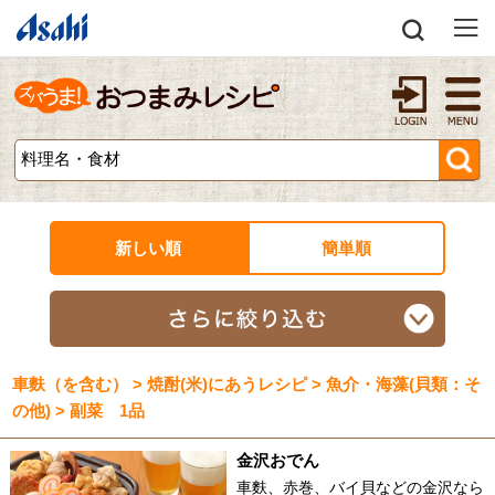
新しい順
簡単順
車麩（を含む） > 焼酎(米)にあうレシピ > 魚介・海藻(貝類：そ
の他) > 副菜 1品
金沢おでん
車麩、赤巻、バイ貝などの金沢なら