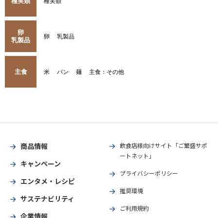
種実類
種実類
卵
卵
乳製品
乳製品
主食
米
パン
麺
主食：その他
商品情報
飲食店様向けサイト「ご繁盛サポ
ートネット」
キャンペーン
プライバシーポリシー
エンタメ・レシピ
推奨環境
サステナビリティ
ご利用規約
企業情報