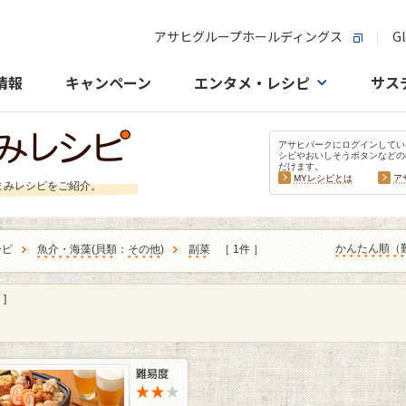
アサヒグループホールディングス
Gl
情報
キャンペーン
エンタメ・レシピ
サス
アサヒパークにログインしてい
シピやおいしそうボタンなどの
だけます。
MYレシピとは
ア
まみレシピをご紹介。
かんたん順（
シピ
魚介・海藻
(
貝類
：
その他
)
副菜
［ 1件 ］
]