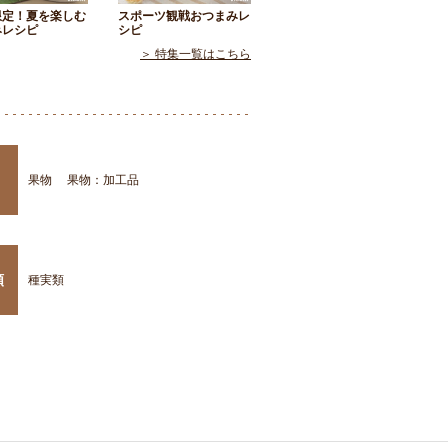
限定！夏を楽しむ
スポーツ観戦おつまみレ
みレシピ
シピ
＞ 特集一覧はこちら
果物
果物：加工品
類
種実類