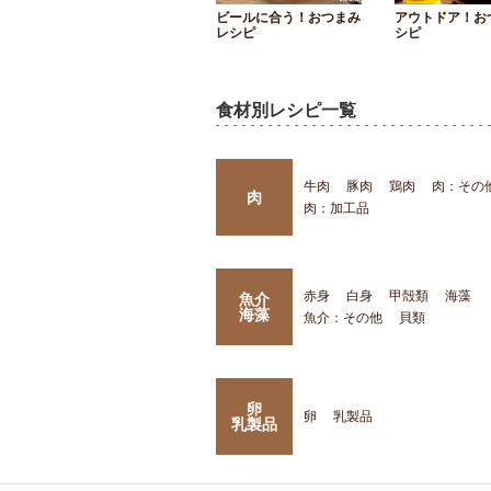
ビールに合う！おつまみ
アウトドア！お
レシピ
シピ
食材別レシピ一覧
牛肉
豚肉
鶏肉
肉：その
肉
肉：加工品
赤身
白身
甲殻類
海藻
魚介
海藻
魚介：その他
貝類
卵
卵
乳製品
乳製品