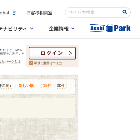
obal
お客様相談室
検索キーワード入力
テナビリティ
企業情報
ただくと、MYレ
機能をご利用いた
サヒパークとは
新規ご利用はコチラ
難易度）
｜
新しい順
［
15件
｜
30件
］