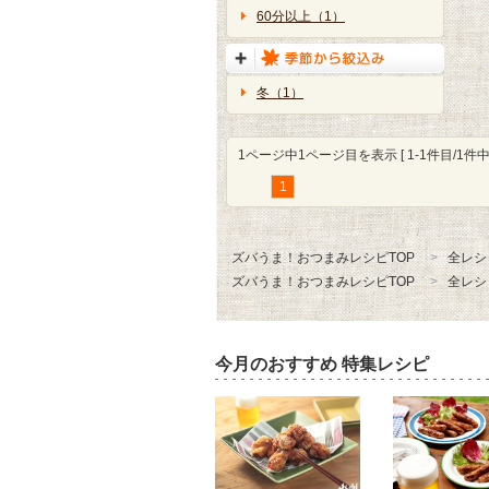
60分以上（1）
冬（1）
1ページ中1ページ目を表示 [ 1-1件目/1件中 
1
ズバうま！おつまみレシピTOP
全レシ
ズバうま！おつまみレシピTOP
全レシ
今月のおすすめ 特集レシピ