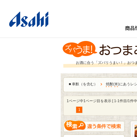
商品
お酒に合う「ズバリうまい！」おつ
■
車麩（を含む）
焼酎
(
米
)にあうレ
1ページ中1ページ目を表示 [ 1-1件目/1件中 
1