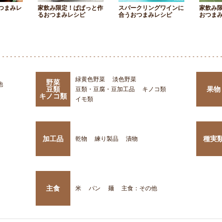
つまみレ
家飲み限定！ぱぱっと作
スパークリングワインに
家飲み
るおつまみレシピ
合うおつまみレシピ
おつま
緑黄色野菜
淡色野菜
野菜
他
豆類
果物
豆類・豆腐・豆加工品
キノコ類
キノコ類
イモ類
加工品
種実
乾物
練り製品
漬物
主食
米
パン
麺
主食：その他